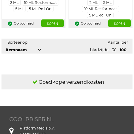
2 ML
10 ML Reisformaat
2 ML
5 ML
5 ML
5 ML Roll On
10 ML Reisformaat
5 ML Roll On
Op voorraad
Op voorraad
KOPEN
KOPEN
Sorteer op:
Aantal per
bladzijde:
30
100
Goedkope verzendkosten
COOLPRISER.NL
Platform Media b.v.