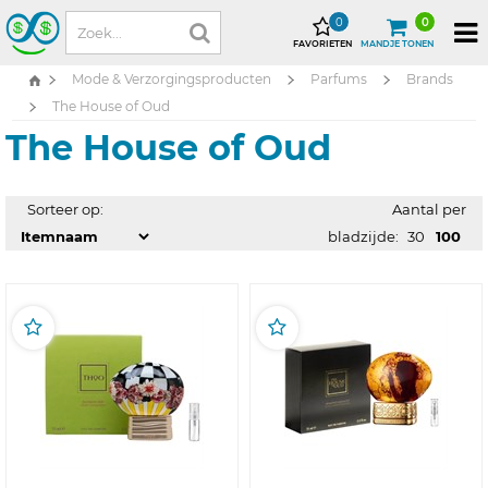
0
0
FAVORIETEN
MANDJE TONEN
Mode & Verzorgingsproducten
Parfums
Brands
The House of Oud
The House of Oud
Sorteer op:
Aantal per
bladzijde:
30
100