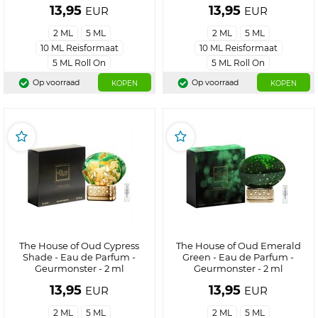
13,95
13,95
EUR
EUR
2 ML
5 ML
2 ML
5 ML
10 ML Reisformaat
10 ML Reisformaat
5 ML Roll On
5 ML Roll On
Op voorraad
Op voorraad
KOPEN
KOPEN
The House of Oud Cypress
The House of Oud Emerald
Shade - Eau de Parfum -
Green - Eau de Parfum -
Geurmonster - 2 ml
Geurmonster - 2 ml
13,95
13,95
EUR
EUR
2 ML
5 ML
2 ML
5 ML