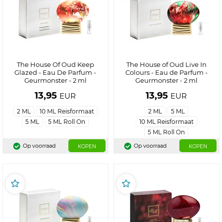
The House Of Oud Keep
The House of Oud Live In
Glazed - Eau De Parfum -
Colours - Eau de Parfum -
Geurmonster - 2 ml
Geurmonster - 2 ml
13,95
13,95
EUR
EUR
2 ML
10 ML Reisformaat
2 ML
5 ML
5 ML
5 ML Roll On
10 ML Reisformaat
5 ML Roll On
Op voorraad
Op voorraad
KOPEN
KOPEN