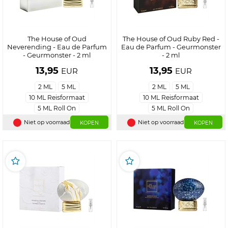
The House of Oud
The House of Oud Ruby Red -
Neverending - Eau de Parfum
Eau de Parfum - Geurmonster
- Geurmonster - 2 ml
- 2 ml
13,95
13,95
EUR
EUR
2 ML
5 ML
2 ML
5 ML
10 ML Reisformaat
10 ML Reisformaat
5 ML Roll On
5 ML Roll On
Niet op voorraad
Niet op voorraad
KOPEN
KOPEN