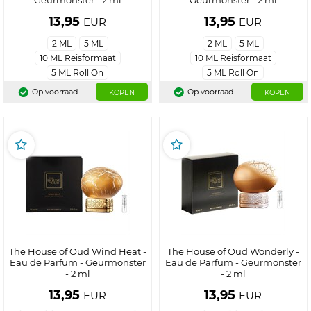
Geurmonster - 2 ml
Geurmonster - 2 ml
13,95
13,95
EUR
EUR
2 ML
5 ML
2 ML
5 ML
10 ML Reisformaat
10 ML Reisformaat
5 ML Roll On
5 ML Roll On
Op voorraad
Op voorraad
KOPEN
KOPEN
The House of Oud Wind Heat -
The House of Oud Wonderly -
Eau de Parfum - Geurmonster
Eau de Parfum - Geurmonster
- 2 ml
- 2 ml
13,95
13,95
EUR
EUR