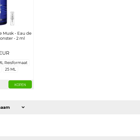
e Musk - Eau de
onster - 2 ml
EUR
ML Reisformaat
25 ML
KOPEN