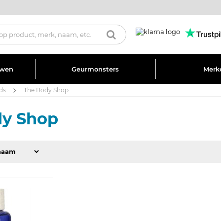
uwen
Geurmonsters
Merk
ds
The Body Shop
dy Shop