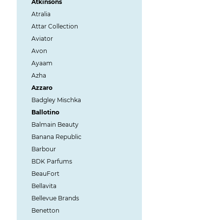
Atkinsons
Atralia
Attar Collection
Aviator
Avon
Ayaam
Azha
Azzaro
Badgley Mischka
Ballotino
Balmain Beauty
Banana Republic
Barbour
BDK Parfums
BeauFort
Bellavita
Bellevue Brands
Benetton