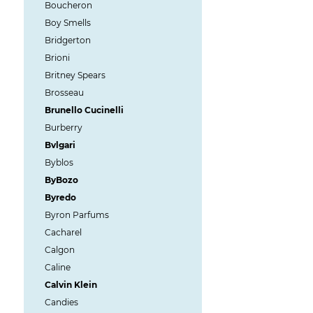
Boucheron
Boy Smells
Bridgerton
Brioni
Britney Spears
Brosseau
Brunello Cucinelli
Burberry
Bvlgari
Byblos
ByBozo
Byredo
Byron Parfums
Cacharel
Calgon
Caline
Calvin Klein
Candies