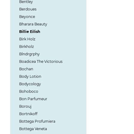
Bentley
Berdoues
Beyonce
Bharara Beauty
Billie Eilish
Birk Holz
Birkholz
Blndrgrphy
Boadicea The Victorious
Bochan
Body Lotion
Bodycology
Bohoboco
Bon Parfumeur
Borouj
Bortnikoff
Bottega Profumiera
Bottega Veneta