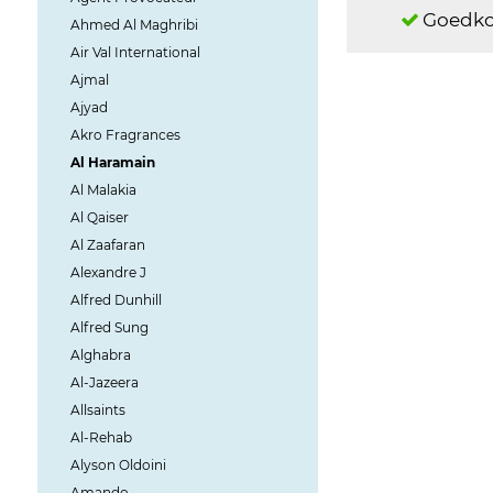
Goedko
Ahmed Al Maghribi
Air Val International
Ajmal
Ajyad
Akro Fragrances
Al Haramain
Al Malakia
Al Qaiser
Al Zaafaran
Alexandre J
Alfred Dunhill
Alfred Sung
Alghabra
Al-Jazeera
Allsaints
Al-Rehab
Alyson Oldoini
Amando