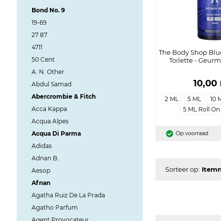
Bond No. 9
19-69
27 87
4711
The Body Shop Blu
50 Cent
Toilette - Geurm
A. N. Other
10,00
Abdul Samad
Abercrombie & Fitch
2 ML
5 ML
10 
Acca Kappa
5 ML Roll On
Acqua Alpes
Acqua Di Parma
Op voorraad
Adidas
Adnan B.
Sorteer op:
Aesop
Afnan
Agatha Ruiz De La Prada
Agatho Parfum
Agent Provocateur