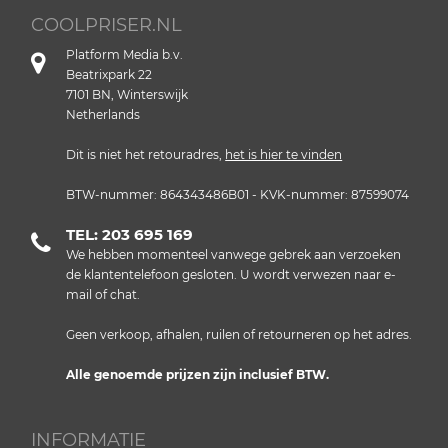
COOLPRISER.NL
Platform Media b.v.
Beatrixpark 22
7101 BN, Winterswijk
Netherlands
Dit is niet het retouradres,
het is hier te vinden
BTW-nummer: 864343486B01 - KVK-nummer: 87599074
TEL: 203 695 169
We hebben momenteel vanwege gebrek aan verzoeken
de klantentelefoon gesloten. U wordt verwezen naar e-
mail of chat.
Geen verkoop, afhalen, ruilen of retourneren op het adres.
Alle genoemde prijzen zijn inclusief BTW.
INFORMATIE