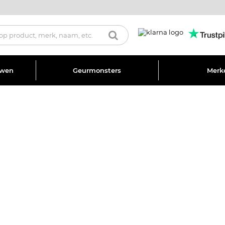
uwen
Geurmonsters
Merk