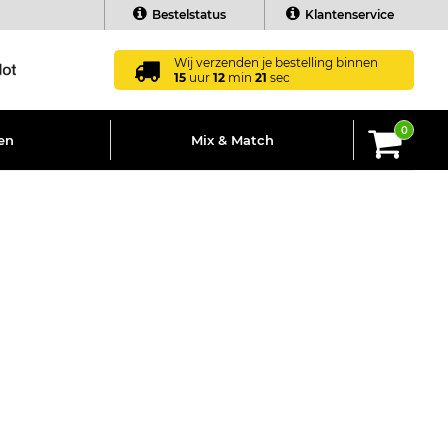
Bestelstatus
Klantenservice
Wij verzenden je bestelling binnen
15
uur
12
min
20
sec
0
en
Mix & Match