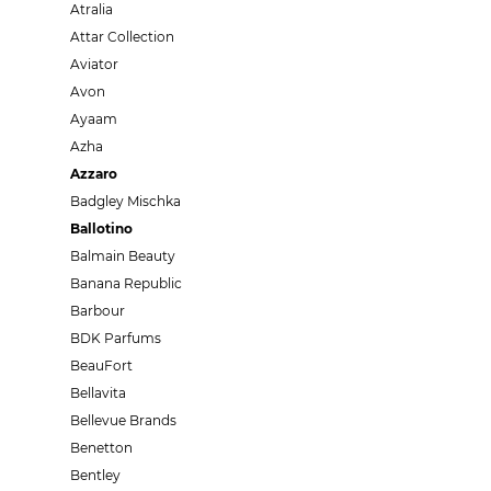
Atralia
Attar Collection
Aviator
Avon
Ayaam
Azha
Azzaro
Badgley Mischka
Ballotino
Balmain Beauty
Banana Republic
Barbour
BDK Parfums
BeauFort
Bellavita
Bellevue Brands
Benetton
Bentley