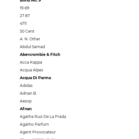
Bond No. 9
19-69
27 87
4711
50 Cent
A. N. Other
Abdul Samad
Abercrombie & Fitch
Acca Kappa
Acqua Alpes
Acqua Di Parma
Adidas
Adnan B.
Aesop
Afnan
Agatha Ruiz De La Prada
Agatho Parfum
Agent Provocateur