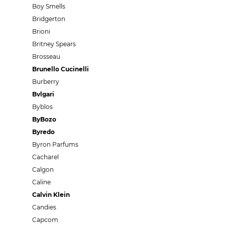
Boy Smells
Bridgerton
Brioni
Britney Spears
Brosseau
Brunello Cucinelli
Burberry
Bvlgari
Byblos
ByBozo
Byredo
Byron Parfums
Cacharel
Calgon
Caline
Calvin Klein
Candies
Capcom