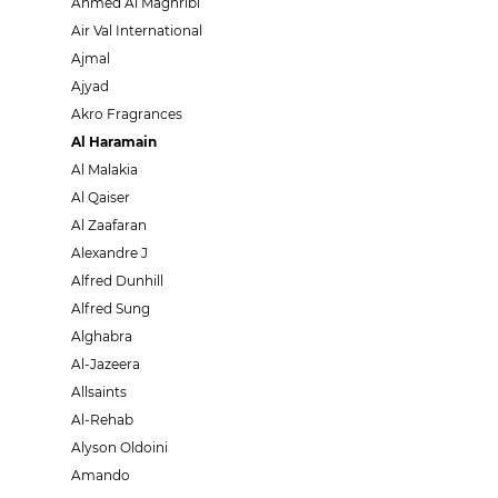
Ahmed Al Maghribi
Air Val International
Ajmal
Ajyad
Akro Fragrances
Al Haramain
Al Malakia
Al Qaiser
Al Zaafaran
Alexandre J
Alfred Dunhill
Alfred Sung
Alghabra
Al-Jazeera
Allsaints
Al-Rehab
Alyson Oldoini
Amando