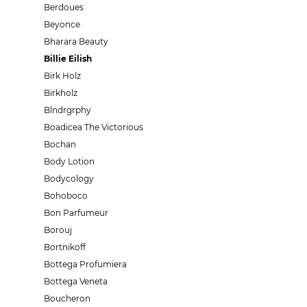
Berdoues
Beyonce
Bharara Beauty
Billie Eilish
Birk Holz
Birkholz
Blndrgrphy
Boadicea The Victorious
Bochan
Body Lotion
Bodycology
Bohoboco
Bon Parfumeur
Borouj
Bortnikoff
Bottega Profumiera
Bottega Veneta
Boucheron