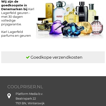
Wij zijn de
goedkoopste in
Denemarken bij
Karl
Lagerfeld
geuren -
met 30 dagen
volledige
prijsgarantie.
Karl Lagerfeld
parfums en geuren
Goedkope verzendkosten
COOLPRISER.NL
Platform Media b.v.
Beatrixpark 22
7101 BN, Winterswijk