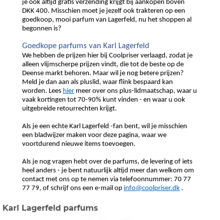
je ook altijd gratis verzending krijgt bij aankopen boven
DKK 400. Misschien moet je jezelf ook trakteren op een
goedkoop, mooi parfum van Lagerfeld, nu het shoppen al
begonnen is?
Goedkope parfums van Karl Lagerfeld
We hebben de prijzen hier bij Coolpriser verlaagd, zodat je
alleen vlijmscherpe prijzen vindt, die tot de beste op de
Deense markt behoren. Maar wil je nog betere prijzen?
Meld je dan aan als pluslid, waar flink bespaard kan
worden. Lees
hier
meer over ons plus-lidmaatschap, waar u
vaak kortingen tot 70-90% kunt vinden - en waar u ook
uitgebreide retourrechten krijgt.
Als je een echte Karl Lagerfeld -fan bent, wil je misschien
een bladwijzer maken voor deze pagina, waar we
voortdurend nieuwe items toevoegen.
Als je nog vragen hebt over de parfums, de levering of iets
heel anders - je bent natuurlijk altijd meer dan welkom om
contact met ons op te nemen via telefoonnummer: 70 77
77 79, of schrijf ons een e-mail op
info@coolpriser.dk
.
Karl Lagerfeld parfums