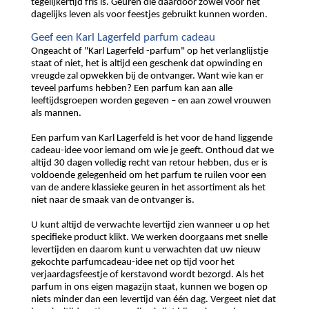
tegelijkertijd fris is. Geuren die daardoor zowel voor het
dagelijks leven als voor feestjes gebruikt kunnen worden.
Geef een Karl Lagerfeld parfum cadeau
Ongeacht of "Karl Lagerfeld -parfum" op het verlanglijstje
staat of niet, het is altijd een geschenk dat opwinding en
vreugde zal opwekken bij de ontvanger. Want wie kan er
teveel parfums hebben? Een parfum kan aan alle
leeftijdsgroepen worden gegeven – en aan zowel vrouwen
als mannen.
Een parfum van Karl Lagerfeld is het voor de hand liggende
cadeau-idee voor iemand om wie je geeft. Onthoud dat we
altijd 30 dagen volledig recht van retour hebben, dus er is
voldoende gelegenheid om het parfum te ruilen voor een
van de andere klassieke geuren in het assortiment als het
niet naar de smaak van de ontvanger is.
U kunt altijd de verwachte levertijd zien wanneer u op het
specifieke product klikt. We werken doorgaans met snelle
levertijden en daarom kunt u verwachten dat uw nieuw
gekochte parfumcadeau-idee net op tijd voor het
verjaardagsfeestje of kerstavond wordt bezorgd. Als het
parfum in ons eigen magazijn staat, kunnen we bogen op
niets minder dan een levertijd van één dag. Vergeet niet dat