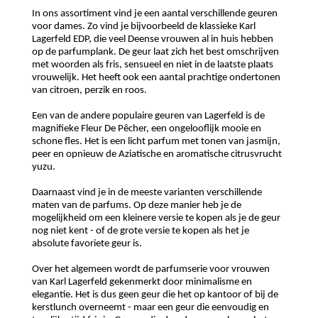
In ons assortiment vind je een aantal verschillende geuren
voor dames. Zo vind je bijvoorbeeld de klassieke Karl
Lagerfeld EDP, die veel Deense vrouwen al in huis hebben
op de parfumplank. De geur laat zich het best omschrijven
met woorden als fris, sensueel en niet in de laatste plaats
vrouwelijk. Het heeft ook een aantal prachtige ondertonen
van citroen, perzik en roos.
Een van de andere populaire geuren van Lagerfeld is de
magnifieke Fleur De Pêcher, een ongelooflijk mooie en
schone fles. Het is een licht parfum met tonen van jasmijn,
peer en opnieuw de Aziatische en aromatische citrusvrucht
yuzu.
Daarnaast vind je in de meeste varianten verschillende
maten van de parfums. Op deze manier heb je de
mogelijkheid om een kleinere versie te kopen als je de geur
nog niet kent - of de grote versie te kopen als het je
absolute favoriete geur is.
Over het algemeen wordt de parfumserie voor vrouwen
van Karl Lagerfeld gekenmerkt door minimalisme en
elegantie. Het is dus geen geur die het op kantoor of bij de
kerstlunch overneemt - maar een geur die eenvoudig en