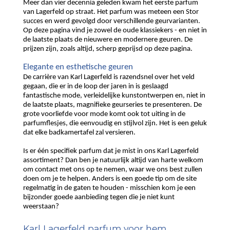
Meer dan vier decennia geleden kwam het eerste parfum
van Lagerfeld op straat. Het parfum was meteen een Stor
succes en werd gevolgd door verschillende geurvarianten.
Op deze pagina vind je zowel de oude klassiekers - en niet in
de laatste plaats de nieuwere en modernere geuren. De
prijzen zijn, zoals altijd, scherp geprijsd op deze pagina.
Elegante en esthetische geuren
De carrière van Karl Lagerfeld is razendsnel over het veld
gegaan, die er in de loop der jaren in is geslaagd
fantastische mode, verleidelijke kunstontwerpen en, niet in
de laatste plaats, magnifieke geurseries te presenteren. De
grote voorliefde voor mode komt ook tot uiting in de
parfumflesjes, die eenvoudig en stijlvol zijn. Het is een geluk
dat elke badkamertafel zal versieren.
Is er één specifiek parfum dat je mist in ons Karl Lagerfeld
assortiment? Dan ben je natuurlijk altijd van harte welkom
om contact met ons op te nemen, waar we ons best zullen
doen om je te helpen. Anders is een goede tip om de site
regelmatig in de gaten te houden - misschien kom je een
bijzonder goede aanbieding tegen die je niet kunt
weerstaan?
Karl Lagerfeld parfum voor hem