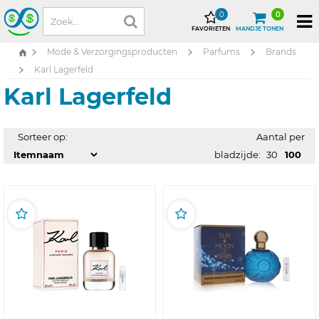
0
0
FAVORIETEN
MANDJE TONEN
Mode & Verzorgingsproducten
Parfums
Brands
Karl Lagerfeld
Karl Lagerfeld
Sorteer op:
Aantal per
bladzijde:
30
100