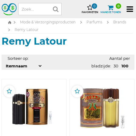
0
0
FAVORIETEN
MANDJE TONEN
Mode & Verzorgingsproducten
Parfums
Brands
Remy Latour
Remy Latour
Sorteer op:
Aantal per
bladzijde:
30
100