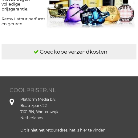
volledige
prijsgarantie.
Remy Latour parfums
en geuren
Goedkope verzendkosten
COOLPRISER.NL
Platform Media b.v.
Beatrixpark 22
7101 BN, Winterswijk
Netherlands
Dit is niet het retouradres,
het is hier te vinden