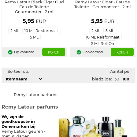
Remy Latour Black Cigar Oud
Remy Latour Cigar - Eau de
- Eau de Toilette -
Toilette - Geurmonster - 2 ml
Geurmonster - 2 ml
5,95
5,95
EUR
EUR
2 ML
10 ML Reisformaat
2 ML
5 ML
5 ML
10 ML Reisformaat
5 ML Roll On
Op voorraad
Op voorraad
KOPEN
KOPEN
Sorteer op:
Aantal per
bladzijde:
30
100
Remy Latour parfums.
Remy Latour parfums
Wij zijn de
goedkoopste in
Denemarken bij
Remy Latour
geuren -
met 30 dagen