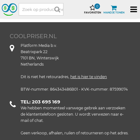
0
FAVORIETEN
MANDJE TONEN
COOLPRISER.NL
Platform Media b.v.
Beatrixpark 22
7101 BN, Winterswijk
Netherlands
Dit is niet het retouradres,
het is hier te vinden
BTW-nummer: 864343486B01 - KVK-nummer: 87599074
TEL: 203 695 169
We hebben momenteel vanwege gebrek aan verzoeken
de klantentelefoon gesloten. U wordt verwezen naar e-
mail of chat.
Geen verkoop, afhalen, ruilen of retourneren op het adres.