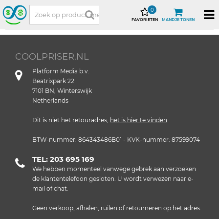
0
FAVORIETEN
MANDJE TONEN
COOLPRISER.NL
Platform Media b.v.
Beatrixpark 22
7101 BN, Winterswijk
Netherlands
Dit is niet het retouradres,
het is hier te vinden
BTW-nummer: 864343486B01 - KVK-nummer: 87599074
TEL: 203 695 169
We hebben momenteel vanwege gebrek aan verzoeken
de klantentelefoon gesloten. U wordt verwezen naar e-
mail of chat.
Geen verkoop, afhalen, ruilen of retourneren op het adres.