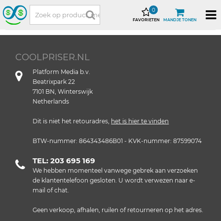
0
FAVORIETEN
MANDJE TONEN
COOLPRISER.NL
Platform Media b.v.
Beatrixpark 22
7101 BN, Winterswijk
Netherlands
Dit is niet het retouradres,
het is hier te vinden
BTW-nummer: 864343486B01 - KVK-nummer: 87599074
TEL: 203 695 169
We hebben momenteel vanwege gebrek aan verzoeken
de klantentelefoon gesloten. U wordt verwezen naar e-
mail of chat.
Geen verkoop, afhalen, ruilen of retourneren op het adres.