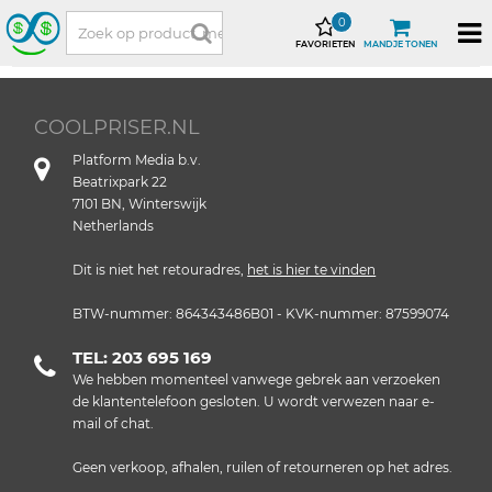
0
FAVORIETEN
MANDJE TONEN
COOLPRISER.NL
Platform Media b.v.
Beatrixpark 22
7101 BN, Winterswijk
Netherlands
Dit is niet het retouradres,
het is hier te vinden
BTW-nummer: 864343486B01 - KVK-nummer: 87599074
TEL: 203 695 169
We hebben momenteel vanwege gebrek aan verzoeken
de klantentelefoon gesloten. U wordt verwezen naar e-
mail of chat.
Geen verkoop, afhalen, ruilen of retourneren op het adres.