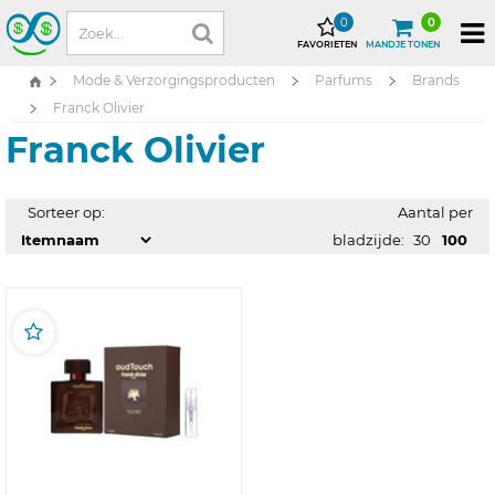
0
0
FAVORIETEN
MANDJE TONEN
Mode & Verzorgingsproducten
Parfums
Brands
Franck Olivier
Franck Olivier
Sorteer op:
Aantal per
bladzijde:
30
100