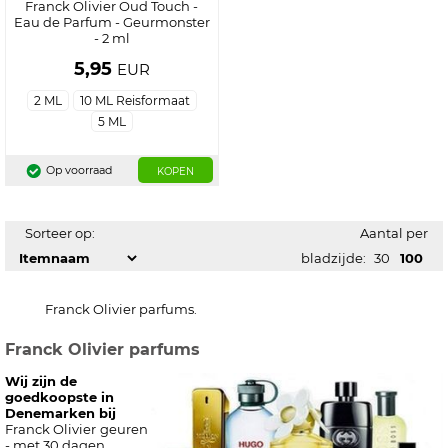
Franck Olivier Oud Touch -
Eau de Parfum - Geurmonster
- 2 ml
5,95
EUR
2 ML
10 ML Reisformaat
5 ML
Op voorraad
KOPEN
Sorteer op:
Aantal per
bladzijde:
30
100
Franck Olivier parfums.
Franck Olivier parfums
Wij zijn de
goedkoopste in
Denemarken bij
Franck Olivier
geuren
- met 30 dagen