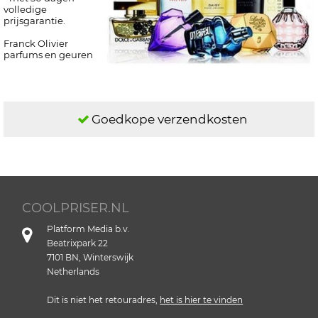
volledige
prijsgarantie.
Franck Olivier
parfums en geuren
Goedkope verzendkosten
COOLPRISER.NL
Platform Media b.v.
Beatrixpark 22
7101 BN, Winterswijk
Netherlands
Dit is niet het retouradres,
het is hier te vinden