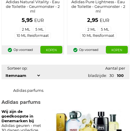
Adidas Natural Vitality - Eau
Adidas Pure Lightness - Eau
de Toilette - Geurmonster - 2
de Toilette - Geurmonster - 2
ml
ml
5,95
2,95
EUR
EUR
2 ML
5 ML
2 ML
5 ML
10 ML Reisformaat
10 ML Reisformaat
Op voorraad
Op voorraad
KOPEN
KOPEN
Sorteer op:
Aantal per
bladzijde:
30
100
Adidas parfums.
Adidas parfums
Wij zijn de
goedkoopste in
Denemarken bij
Adidas
geuren - met
30 dagen volledige