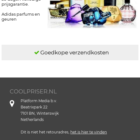
prijsgarantie.
Adidas parfums en
geuren
Goedkope verzendkosten
COOLPRISER.NL
Platform Media b.v.
Beatrixpark 22
7101 BN, Winterswijk
Netherlands
Dit is niet het retouradres,
het is hier te vinden