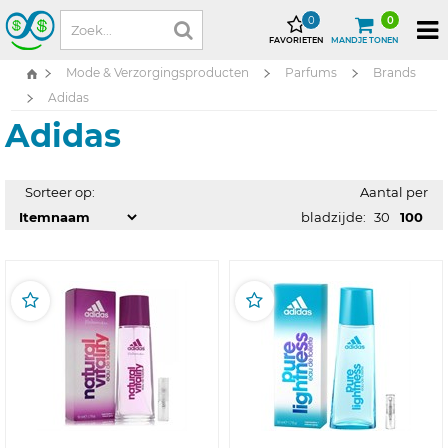
0
0
FAVORIETEN
MANDJE TONEN
Mode & Verzorgingsproducten
Parfums
Brands
Adidas
Adidas
Sorteer op:
Aantal per
bladzijde:
30
100