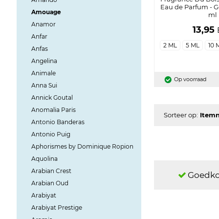
Eau de Parfum - G
Amouage
ml
Anamor
13,95
Anfar
2 ML
5 ML
10 
Anfas
Angelina
Animale
Op voorraad
Anna Sui
Annick Goutal
Anomalia Paris
Sorteer op:
Antonio Banderas
Antonio Puig
Aphorismes by Dominique Ropion
Aquolina
Arabian Crest
Goedko
Arabian Oud
Arabiyat
Arabiyat Prestige