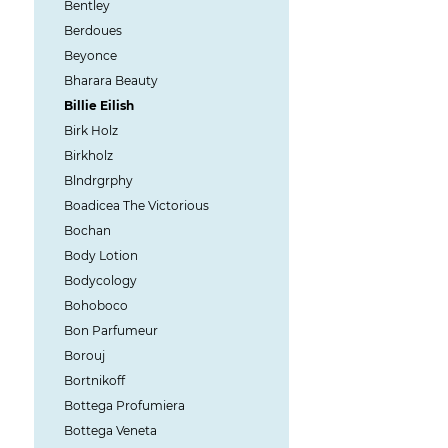
Bentley
Berdoues
Beyonce
Bharara Beauty
Billie Eilish
Birk Holz
Birkholz
Blndrgrphy
Boadicea The Victorious
Bochan
Body Lotion
Bodycology
Bohoboco
Bon Parfumeur
Borouj
Bortnikoff
Bottega Profumiera
Bottega Veneta