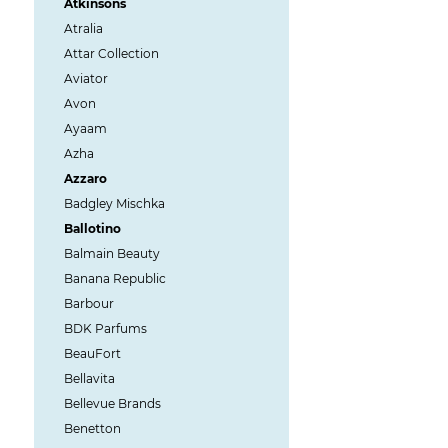
Atkinsons
Atralia
Attar Collection
Aviator
Avon
Ayaam
Azha
Azzaro
Badgley Mischka
Ballotino
Balmain Beauty
Banana Republic
Barbour
BDK Parfums
BeauFort
Bellavita
Bellevue Brands
Benetton