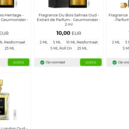
is Heritage -
Fragrance Du Bois Sahraa Oud -
Fragrance 
- Geurmonster -
Extrait de Parfum - Geurmonster -
- Parfum
l
2 ml
10,00
EUR
EUR
ML Reisformaat
2 ML
5 ML
10 ML Reisformaat
2 ML
5
25 ML
5 ML Roll On
25 ML
5 M
Op voorraad
Op voo
KOPEN
KOPEN
s London Oud -