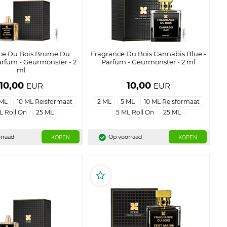
ce Du Bois Brume Du
Fragrance Du Bois Cannabis Blue -
arfum - Geurmonster - 2
Parfum - Geurmonster - 2 ml
ml
10,00
10,00
EUR
EUR
 ML
10 ML Reisformaat
2 ML
5 ML
10 ML Reisformaat
L Roll On
25 ML
5 ML Roll On
25 ML
rraad
Op voorraad
KOPEN
KOPEN