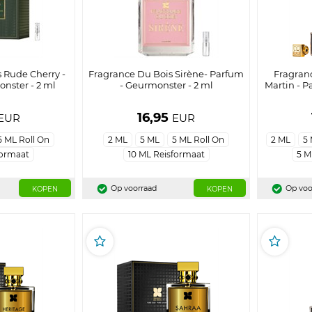
 Rude Cherry -
Fragrance Du Bois Sirène- Parfum
Fragran
nster - 2 ml
- Geurmonster - 2 ml
Martin - P
16,95
EUR
EUR
5 ML Roll On
2 ML
5 ML
5 ML Roll On
2 ML
5
formaat
10 ML Reisformaat
5 M
Op voorraad
Op voo
KOPEN
KOPEN