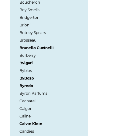
Boucheron
Boy Smells
Bridgerton
Brioni
Britney Spears
Brosseau
Brunello Cucinelli
Burberry
Bvlgari
Byblos
ByBozo
Byredo
Byron Parfums
Cacharel
Calgon
Caline
Calvin Klein
Candies