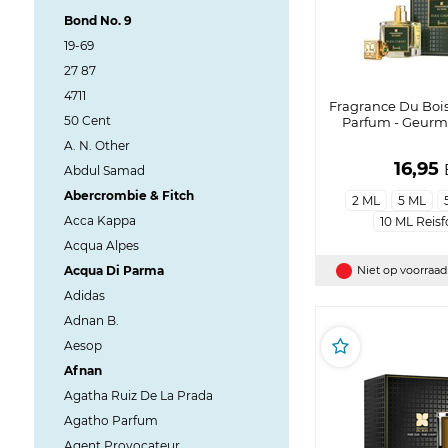
Bond No. 9
19-69
27 87
4711
Fragrance Du Bois
50 Cent
Parfum - Geurmo
A. N. Other
16,95
Abdul Samad
Abercrombie & Fitch
2 ML
5 ML
Acca Kappa
10 ML Reis
Acqua Alpes
Acqua Di Parma
Niet op voorraad
Adidas
Adnan B.
Aesop
Afnan
Agatha Ruiz De La Prada
Agatho Parfum
Agent Provocateur