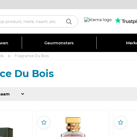
uwen
Geurmonsters
Merk
ds
Fragrance Du Bois
ce Du Bois