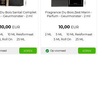
Du Bois Santal Complet
Fragrance Du Bois Zest Marin -
 - Geurmonster - 2 ml
Parfum - Geurmonster - 2 ml
10,00
10,00
EUR
EUR
 ML
10 ML Reisformaat
2 ML
5 ML
10 ML Reisformaat
L Roll On
25 ML
5 ML Roll On
25 ML
rraad
Op voorraad
KOPEN
KOPEN