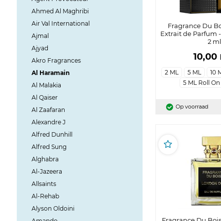
Ahmed Al Maghribi
Air Val International
Fragrance Du Bo
Extrait de Parfum 
Ajmal
2 m
Ajyad
10,00
Akro Fragrances
2 ML
5 ML
10 
Al Haramain
5 ML Roll On
Al Malakia
Al Qaiser
Op voorraad
Al Zaafaran
Alexandre J
Alfred Dunhill
Alfred Sung
Alghabra
Al-Jazeera
Allsaints
Al-Rehab
Alyson Oldoini
Fragrance Du Boi
Amando