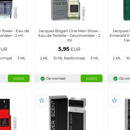
y Tower - Eau de
Jacques Bogart One Man Show -
Jacques
onster - 2 ml
Eau de Toilette - Geurmonster - 2
Emerald Ed
ml
Geu
5,95
EUR
EUR
formaat
5 ML
2 ML
10 ML Reisformaat
5 ML
2 ML
10
Op voorraad
Op voo
KOPEN
KOPEN