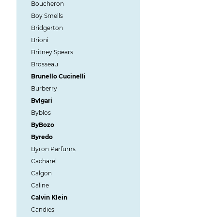
Boucheron
Boy Smells
Bridgerton
Brioni
Britney Spears
Brosseau
Brunello Cucinelli
Burberry
Bvlgari
Byblos
ByBozo
Byredo
Byron Parfums
Cacharel
Calgon
Caline
Calvin Klein
Candies