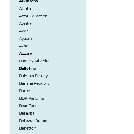
Atkinsons
Atralia
Attar Collection
Aviator
Avon
Ayaam
Azha
Azzaro
Badgley Mischka
Ballotino
Balmain Beauty
Banana Republic
Barbour
BDK Parfums
BeauFort
Bellavita
Bellevue Brands
Benetton