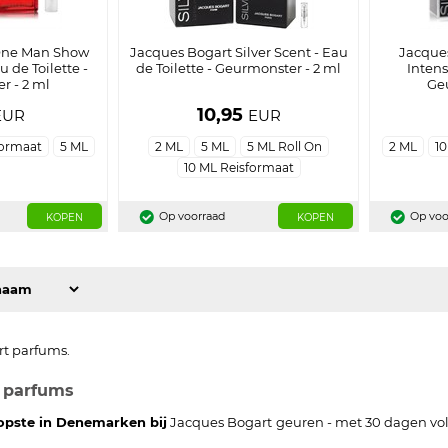
One Man Show
Jacques Bogart Silver Scent - Eau
Jacques
 de Toilette -
de Toilette - Geurmonster - 2 ml
Intens
r - 2 ml
Geu
10,95
EUR
EUR
formaat
5 ML
2 ML
5 ML
5 ML Roll On
2 ML
10
10 ML Reisformaat
Op voorraad
Op voo
KOPEN
KOPEN
t parfums.
 parfums
opste in Denemarken bij
Jacques Bogart
geuren - met 30 dagen vo