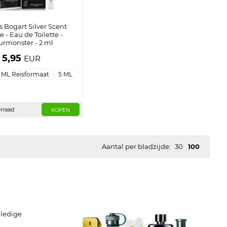
 Bogart Silver Scent
e - Eau de Toilette -
rmonster - 2 ml
5,95
EUR
 ML Reisformaat
5 ML
rraad
KOPEN
Aantal per bladzijde:
30
100
lledige