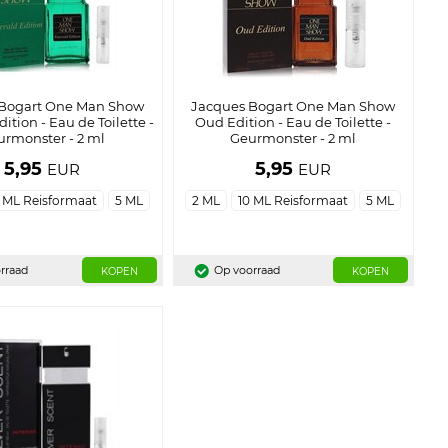
 Bogart One Man Show
Jacques Bogart One Man Show
ition - Eau de Toilette -
Oud Edition - Eau de Toilette -
rmonster - 2 ml
Geurmonster - 2 ml
5,95
5,95
EUR
EUR
 ML Reisformaat
5 ML
2 ML
10 ML Reisformaat
5 ML
rraad
Op voorraad
KOPEN
KOPEN