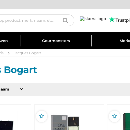
uwen
Geurmonsters
Merk
ds
Jacques Bogart
 Bogart