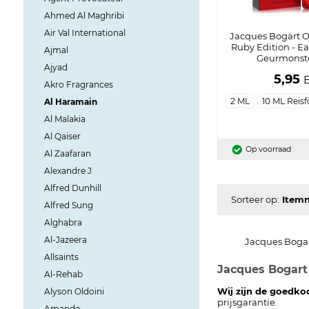
Ahmed Al Maghribi
Air Val International
Jacques Bogart 
Ruby Edition - Eau
Ajmal
Geurmonste
Ajyad
5,95
Akro Fragrances
2 ML
10 ML Reis
Al Haramain
Al Malakia
Al Qaiser
Op voorraad
Al Zaafaran
Alexandre J
Alfred Dunhill
Sorteer op:
Alfred Sung
Alghabra
Al-Jazeera
Jacques Bogar
Allsaints
Jacques Bogart
Al-Rehab
Wij zijn de goedko
Alyson Oldoini
prijsgarantie.
Amando