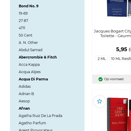
Bond No. 9
19-69
27 87
4711
Jacques Bogart Cit
50 Cent
Toilette - Geurm
A. N. Other
5,95
Abdul Samad
Abercrombie & Fitch
2 ML
10 ML Reis
Acca Kappa
Acqua Alpes
Acqua Di Parma
Op voorraad
Adidas
Adnan B.
Aesop
Afnan
Agatha Ruiz De La Prada
Agatho Parfum
Agent Provocateur