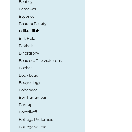
Bentley
Berdoues
Beyonce
Bharara Beauty
Billie Eilish
Birk Holz
Birkholz
Blndrgrphy
Boadicea The Victorious
Bochan
Body Lotion
Bodycology
Bohoboco
Bon Parfumeur
Borouj
Bortnikoff
Bottega Profumiera
Bottega Veneta