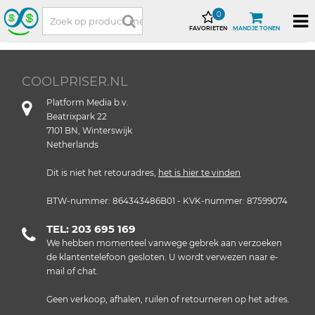
0
FAVORIETEN
MANDJE TONEN
COOLPRISER.NL
Platform Media b.v.
Beatrixpark 22
7101 BN, Winterswijk
Netherlands
Dit is niet het retouradres,
het is hier te vinden
BTW-nummer: 864343486B01 - KVK-nummer: 87599074
TEL: 203 695 169
We hebben momenteel vanwege gebrek aan verzoeken
de klantentelefoon gesloten. U wordt verwezen naar e-
mail of chat.
Geen verkoop, afhalen, ruilen of retourneren op het adres.