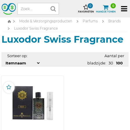
0
0
FAVORIETEN
MANDJE TONEN
Mode & Verzorgingsproducten
Parfums
Brands
Luxodor Swiss Fragrance
Luxodor Swiss Fragrance
Sorteer op:
Aantal per
bladzijde:
30
100