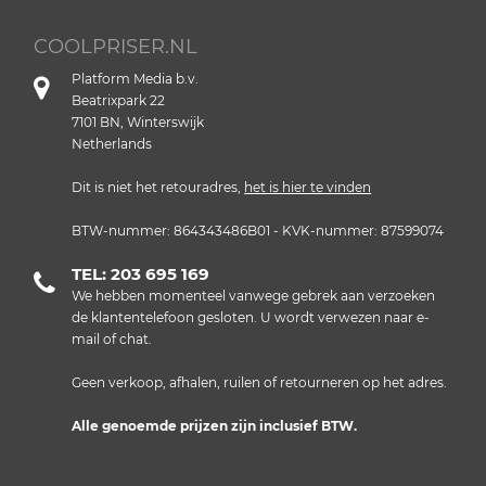
COOLPRISER.NL
Platform Media b.v.
Beatrixpark 22
7101 BN, Winterswijk
Netherlands
Dit is niet het retouradres,
het is hier te vinden
BTW-nummer: 864343486B01 - KVK-nummer: 87599074
TEL: 203 695 169
We hebben momenteel vanwege gebrek aan verzoeken
de klantentelefoon gesloten. U wordt verwezen naar e-
mail of chat.
Geen verkoop, afhalen, ruilen of retourneren op het adres.
Alle genoemde prijzen zijn inclusief BTW.