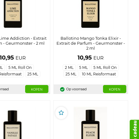
Lime Addiction - Extrait
Ballotino Mango Tonka Elixir -
m - Geurmonster - 2 ml
Extrait de Parfum - Geurmonster -
2 ml
10,95
10,95
EUR
EUR
ML
5 ML Roll On
2 ML
5 ML
5 ML Roll On
Reisformaat
25 ML
25 ML
10 ML Reisformaat
rraad
Op voorraad
KOPEN
KOPEN