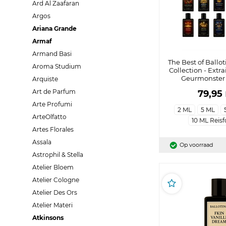
Ard Al Zaafaran
Argos
Ariana Grande
Armaf
Armand Basi
The Best of Ballot
Aroma Studium
Collection - Extra
Geurmonster -
Arquiste
Art de Parfum
79,95
Arte Profumi
2 ML
5 ML
ArteOlfatto
10 ML Reis
Artes Florales
Assala
Op voorraad
Astrophil & Stella
Atelier Bloem
Atelier Cologne
Atelier Des Ors
Atelier Materi
Atkinsons