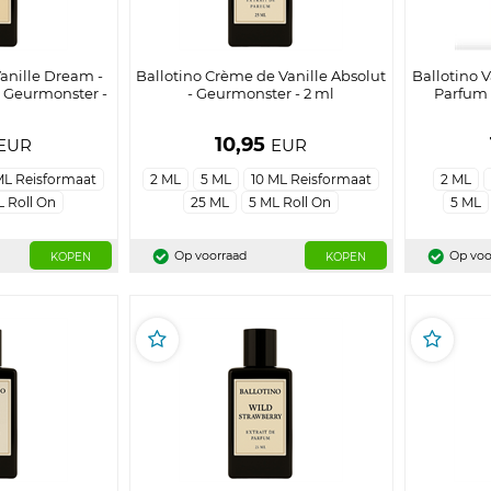
Vanille Dream -
Ballotino Crème de Vanille Absolut
Ballotino V
- Geurmonster -
- Geurmonster - 2 ml
Parfum 
l
10,95
EUR
EUR
ML Reisformaat
2 ML
5 ML
10 ML Reisformaat
2 ML
L Roll On
25 ML
5 ML Roll On
5 ML
Op voorraad
Op voo
KOPEN
KOPEN