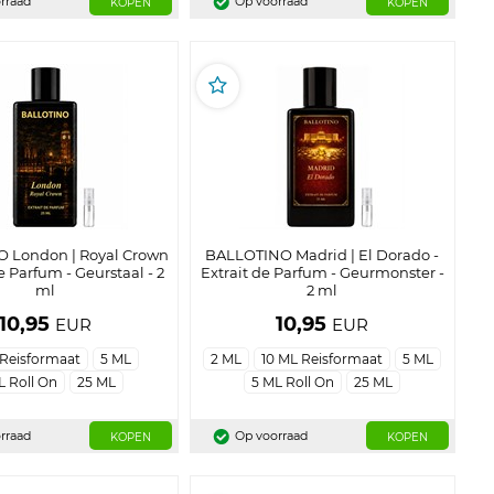
rraad
Op voorraad
KOPEN
KOPEN
 London | Royal Crown
BALLOTINO Madrid | El Dorado -
de Parfum - Geurstaal - 2
Extrait de Parfum - Geurmonster -
ml
2 ml
10,95
10,95
EUR
EUR
 Reisformaat
5 ML
2 ML
10 ML Reisformaat
5 ML
L Roll On
25 ML
5 ML Roll On
25 ML
rraad
Op voorraad
KOPEN
KOPEN