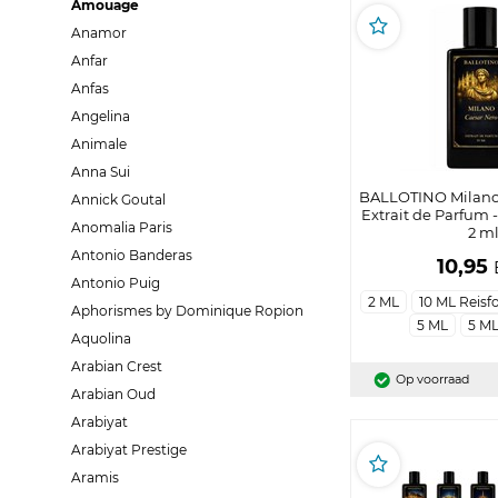
Amouage
Anamor
Anfar
Anfas
Angelina
Animale
Anna Sui
BALLOTINO Milano 
Annick Goutal
Extrait de Parfum 
Anomalia Paris
2 m
Antonio Banderas
10,95
Antonio Puig
2 ML
10 ML Reisf
Aphorismes by Dominique Ropion
5 ML
5 ML
Aquolina
Arabian Crest
Op voorraad
Arabian Oud
Arabiyat
Arabiyat Prestige
Aramis