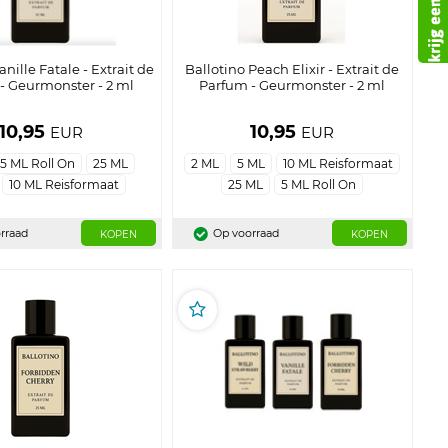
anille Fatale - Extrait de
Ballotino Peach Elixir - Extrait de
- Geurmonster - 2 ml
Parfum - Geurmonster - 2 ml
10,95
10,95
EUR
EUR
5 ML Roll On
25 ML
2 ML
5 ML
10 ML Reisformaat
10 ML Reisformaat
25 ML
5 ML Roll On
rraad
Op voorraad
KOPEN
KOPEN