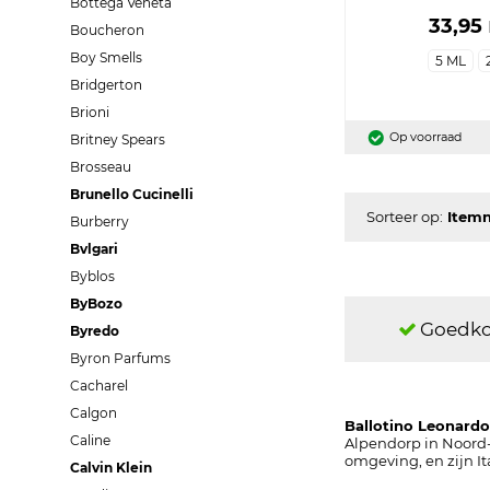
Bottega Veneta
33,95
Boucheron
Boy Smells
5 ML
Bridgerton
Brioni
Op voorraad
Britney Spears
Brosseau
Brunello Cucinelli
Sorteer op:
Burberry
Bvlgari
Byblos
ByBozo
Goedko
Byredo
Byron Parfums
Cacharel
Calgon
Ballotino Leonardo
Caline
Alpendorp in Noord-I
omgeving, en zijn It
Calvin Klein