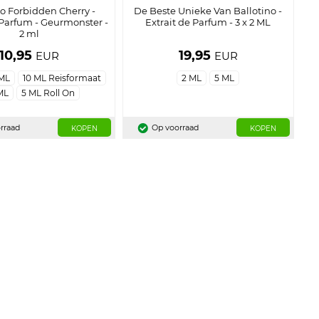
no Forbidden Cherry -
De Beste Unieke Van Ballotino -
 Parfum - Geurmonster -
Extrait de Parfum - 3 x 2 ML
2 ml
10,95
19,95
EUR
EUR
 ML
10 ML Reisformaat
2 ML
5 ML
ML
5 ML Roll On
rraad
Op voorraad
KOPEN
KOPEN