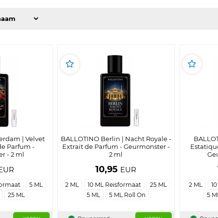
rdam | Velvet
BALLOTINO Berlin | Nacht Royale -
BALLOTI
 de Parfum -
Extrait de Parfum - Geurmonster -
Estatiqu
r - 2 ml
2 ml
Geu
10,95
EUR
EUR
formaat
5 ML
2 ML
10 ML Reisformaat
25 ML
2 ML
10
25 ML
5 ML
5 ML Roll On
5 M