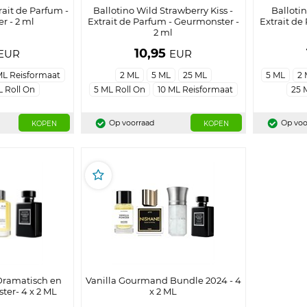
rait de Parfum -
Ballotino Wild Strawberry Kiss -
Balloti
r - 2 ml
Extrait de Parfum - Geurmonster -
Extrait de
2 ml
10,95
EUR
EUR
ML Reisformaat
2 ML
5 ML
25 ML
5 ML
2
L Roll On
5 ML Roll On
10 ML Reisformaat
25 
Op voorraad
Op voo
KOPEN
KOPEN
Dramatisch en
Vanilla Gourmand Bundle 2024 - 4
ter- 4 x 2 ML
x 2 ML