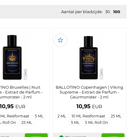
Aantal per bladzijde:
30
100
NO Bruxelles | Nuit
BALLOTINO Copenhagen | Viking
e - Extrait de Parfum -
Supreme - Extrait de Parfum -
rmonster - 2 ml
Geurmonster - 2 ml
10,95
10,95
EUR
EUR
 ML Reisformaat
5 ML
2 ML
10 ML Reisformaat
25 ML
L Roll On
25 ML
5 ML
5 ML Roll On