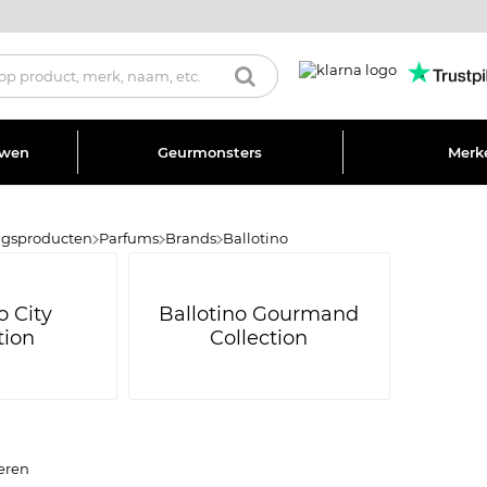
uwen
Geurmonsters
Merk
ngsproducten
Parfums
Brands
Ballotino
o City
Ballotino Gourmand
tion
Collection
eren