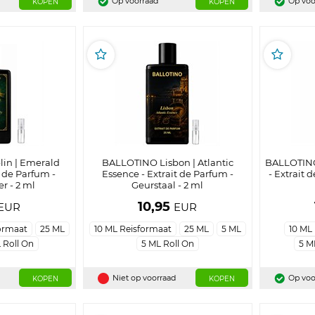
Op voorraad
Op voo
KOPEN
KOPEN
in | Emerald
BALLOTINO Lisbon | Atlantic
BALLOTINO
t de Parfum -
Essence - Extrait de Parfum -
- Extrait 
r - 2 ml
Geurstaal - 2 ml
10,95
EUR
EUR
ormaat
25 ML
10 ML Reisformaat
25 ML
5 ML
10 ML
 Roll On
5 ML Roll On
5 M
Niet op voorraad
Op voo
KOPEN
KOPEN