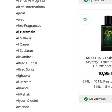
Op voorraad
Ahmed Al Maghribi
Air Val International
Ajmal
Ajyad
Akro Fragrances
Al Haramain
Al Malakia
Al Qaiser
Al Zaafaran
Alexandre J
BALLOTINO Dubl
Majesty - Extrai
Alfred Dunhill
Geurmonste
Alfred Sung
10,95
Alghabra
2 ML
10 ML Reisf
Al-Jazeera
5 ML
5 ML
Allsaints
Al-Rehab
Op voorraad
Alyson Oldoini
Amando