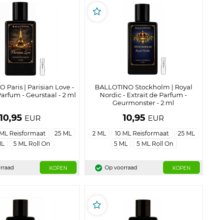
Paris | Parisian Love -
BALLOTINO Stockholm | Royal
Parfum - Geurstaal - 2 ml
Nordic - Extrait de Parfum -
Geurmonster - 2 ml
10,95
10,95
EUR
EUR
 ML Reisformaat
25 ML
2 ML
10 ML Reisformaat
25 ML
ML
5 ML Roll On
5 ML
5 ML Roll On
rraad
Op voorraad
KOPEN
KOPEN