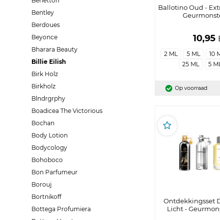
Benetton
Ballotino Oud - Ext
Bentley
Geurmonste
Berdoues
10,95
Beyonce
Bharara Beauty
2 ML
5 ML
10 
Billie Eilish
25 ML
5 M
Birk Holz
Birkholz
Op voorraad
Blndrgrphy
Boadicea The Victorious
Bochan
Body Lotion
Bodycology
Bohoboco
Bon Parfumeur
Borouj
Bortnikoff
Ontdekkingsset 
Licht - Geurmons
Bottega Profumiera