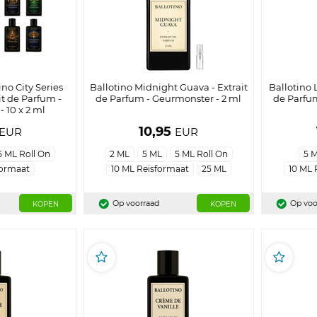
ino City Series
Ballotino Midnight Guava - Extrait
Ballotino 
it de Parfum -
de Parfum - Geurmonster - 2 ml
de Parfu
 10 x 2 ml
10,95
EUR
EUR
5 ML Roll On
2 ML
5 ML
5 ML Roll On
5 
formaat
10 ML Reisformaat
25 ML
10 ML 
Op voorraad
Op voo
KOPEN
KOPEN