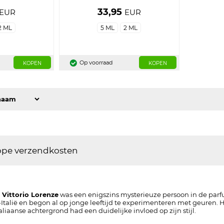
33,95
EUR
EUR
2 ML
5 ML
2 ML
Op voorraad
KOPEN
KOPEN
pe verzendkosten
 Vittorio Lorenze
was een enigszins mysterieuze persoon in de parf
talië en begon al op jonge leeftijd te experimenteren met geuren. Hi
aliaanse achtergrond had een duidelijke invloed op zijn stijl.