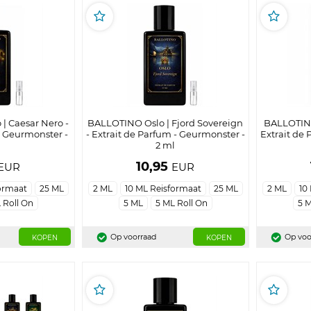
| Caesar Nero -
BALLOTINO Oslo | Fjord Sovereign
BALLOTINO 
- Geurmonster -
- Extrait de Parfum - Geurmonster -
Extrait de 
l
2 ml
10,95
EUR
EUR
ormaat
25 ML
2 ML
10 ML Reisformaat
25 ML
2 ML
10
 Roll On
5 ML
5 ML Roll On
5 
Op voorraad
Op voo
KOPEN
KOPEN