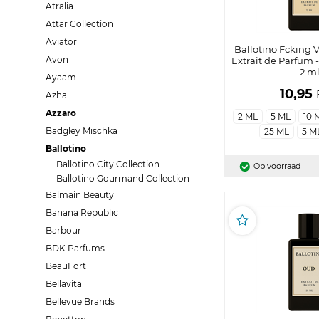
Atralia
Attar Collection
Aviator
Ballotino Fcking 
Avon
Extrait de Parfum 
2 m
Ayaam
10,95
Azha
Azzaro
2 ML
5 ML
10 
Badgley Mischka
25 ML
5 M
Ballotino
Ballotino City Collection
Op voorraad
Ballotino Gourmand Collection
Balmain Beauty
Banana Republic
Barbour
BDK Parfums
BeauFort
Bellavita
Bellevue Brands