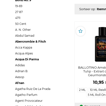
Bond No. 9
19-69
Sorteer op:
27 87
4711
50 Cent
A. N. Other
Abdul Samad
Abercrombie & Fitch
Acca Kappa
Acqua Alpes
Acqua Di Parma
Adidas
BALLOTINO Amste
Adnan B.
Tulip - Extrait
Geurmonste
Aesop
10,95
Afnan
Agatha Ruiz De La Prada
2 ML
10 ML Reis
Agatho Parfum
5 ML Roll On
Agent Provocateur