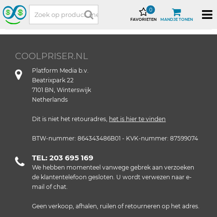
0
FAVORIETEN
MANDJE TONEN
COOLPRISER.NL
Platform Media b.v.
Beatrixpark 22
7101 BN, Winterswijk
Netherlands
Dit is niet het retouradres,
het is hier te vinden
BTW-nummer: 864343486B01 - KVK-nummer: 87599074
TEL: 203 695 169
We hebben momenteel vanwege gebrek aan verzoeken
de klantentelefoon gesloten. U wordt verwezen naar e-
mail of chat.
Geen verkoop, afhalen, ruilen of retourneren op het adres.