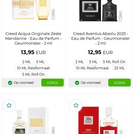
Creed Acqua Originale Zeste
Creed Aventus Absolu 2025 -
Mandarine - Eau de Parfum -
Eau de Parfum - Geurmonster
Geurmonster - 2 ml
- 2 ml
13,95
12,95
EUR
EUR
2 ML
5 ML
2 ML
5 ML
5 ML Roll On
10 ML Reisformaat
10 ML Reisformaat
25 ML
5 ML Roll On
Op voorraad
Op voorraad
KOPEN
KOPEN