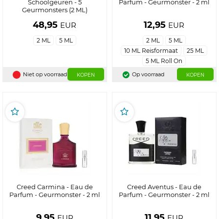
Schoolgeuren - 5
Parfum - Geurmonster - 2 ml
Geurmonsters (2 ML)
48,95
12,95
EUR
EUR
2 ML
5 ML
2 ML
5 ML
10 ML Reisformaat
25 ML
5 ML Roll On
Niet op voorraad
Op voorraad
KOPEN
KOPEN
Creed Carmina - Eau de
Creed Aventus - Eau de
Parfum - Geurmonster - 2 ml
Parfum - Geurmonster - 2 ml
9,95
11,95
EUR
EUR