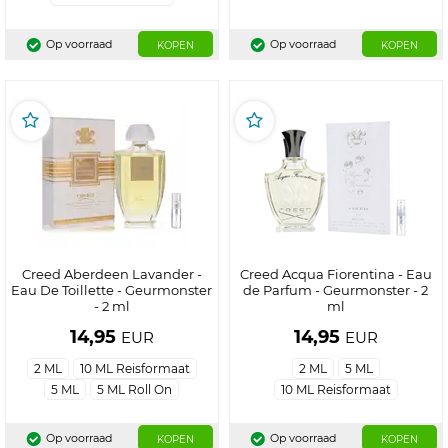
Op voorraad
Op voorraad
KOPEN
KOPEN
Creed Aberdeen Lavander -
Creed Acqua Fiorentina - Eau
Eau De Toillette - Geurmonster
de Parfum - Geurmonster - 2
- 2 ml
ml
14,95
14,95
EUR
EUR
2 ML
10 ML Reisformaat
2 ML
5 ML
5 ML
5 ML Roll On
10 ML Reisformaat
Op voorraad
Op voorraad
KOPEN
KOPEN