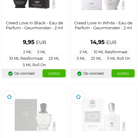
Creed Love in Black - Eau de
Creed Love In White - Eau de
Parfum - Geurmonster - 2 ml
Parfum - Geurmonster - 2 ml
9,95
14,95
EUR
EUR
2 ML
5 ML
2 ML
10 ML Reisformaat
10 ML Reisformaat
25 ML
5 ML
25 ML
5 ML Roll On
5 ML Roll On
Op voorraad
Op voorraad
KOPEN
KOPEN