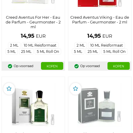
Creed Aventus For Her - Eau
Creed Aventus Viking - Eau de
de Parfum - Geurmonster - 2
Parfum - Geurmonster - 2 ml
ml
14,95
14,95
EUR
EUR
2 ML
10 ML Reisformaat
2 ML
10 ML Reisformaat
5 ML
25 ML
5 ML Roll On
5 ML
25 ML
5 ML Roll On
Op voorraad
Op voorraad
KOPEN
KOPEN