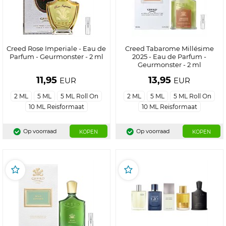
Creed Rose Imperiale - Eau de
Creed Tabarome Millésime
Parfum - Geurmonster - 2 ml
2025 - Eau de Parfum -
Geurmonster - 2 ml
11,95
13,95
EUR
EUR
2 ML
5 ML
5 ML Roll On
2 ML
5 ML
5 ML Roll On
10 ML Reisformaat
10 ML Reisformaat
Op voorraad
Op voorraad
KOPEN
KOPEN