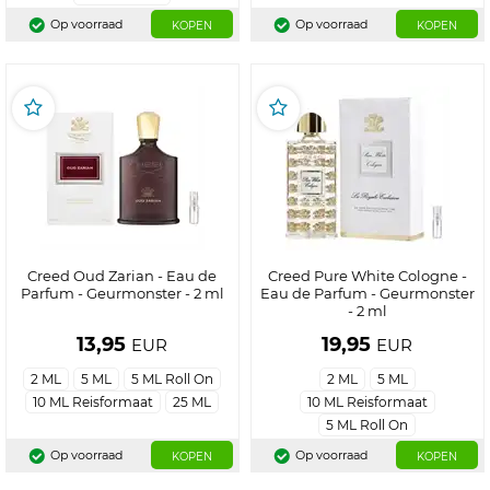
Op voorraad
Op voorraad
KOPEN
KOPEN
Creed Oud Zarian - Eau de
Creed Pure White Cologne -
Parfum - Geurmonster - 2 ml
Eau de Parfum - Geurmonster
- 2 ml
13,95
19,95
EUR
EUR
2 ML
5 ML
5 ML Roll On
2 ML
5 ML
10 ML Reisformaat
25 ML
10 ML Reisformaat
5 ML Roll On
Op voorraad
Op voorraad
KOPEN
KOPEN