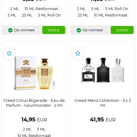
2 ML
10 ML Reisformaat
2 ML
5 ML
5 ML Roll On
5 ML
25 ML
5 ML Roll On
25 ML
10 ML Reisformaat
Op voorraad
Op voorraad
KOPEN
KOPEN
Creed Citrus Bigarade - Eau de
Creed Mens Collection - 3 x 2
Parfum - Geurmonster - 2 ml
ml
14,95
41,95
EUR
EUR
2 ML
5 ML
10 ML Reisformaat