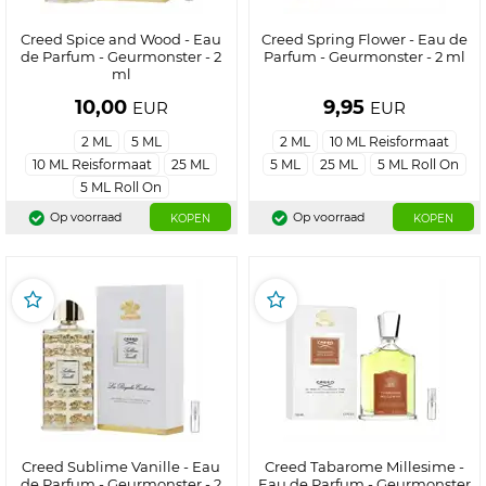
Creed Spice and Wood - Eau
Creed Spring Flower - Eau de
de Parfum - Geurmonster - 2
Parfum - Geurmonster - 2 ml
ml
10,00
9,95
EUR
EUR
2 ML
5 ML
2 ML
10 ML Reisformaat
10 ML Reisformaat
25 ML
5 ML
25 ML
5 ML Roll On
5 ML Roll On
Op voorraad
Op voorraad
KOPEN
KOPEN
Creed Sublime Vanille - Eau
Creed Tabarome Millesime -
de Parfum - Geurmonster - 2
Eau de Parfum - Geurmonster