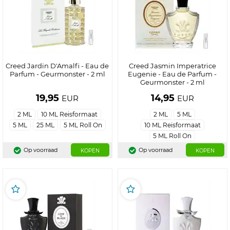
Creed Jardin D'Amalfi - Eau de
Creed Jasmin Imperatrice
Parfum - Geurmonster - 2 ml
Eugenie - Eau de Parfum -
Geurmonster - 2 ml
19,95
14,95
EUR
EUR
2 ML
10 ML Reisformaat
2 ML
5 ML
5 ML
25 ML
5 ML Roll On
10 ML Reisformaat
5 ML Roll On
Op voorraad
Op voorraad
KOPEN
KOPEN