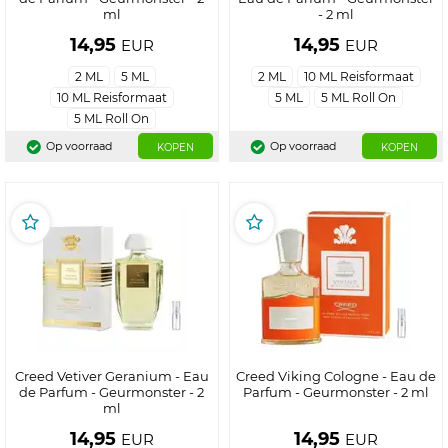
ml
- 2 ml
14,95
14,95
EUR
EUR
2 ML
5 ML
2 ML
10 ML Reisformaat
10 ML Reisformaat
5 ML
5 ML Roll On
5 ML Roll On
Op voorraad
Op voorraad
KOPEN
KOPEN
Creed Vetiver Geranium - Eau
Creed Viking Cologne - Eau de
de Parfum - Geurmonster - 2
Parfum - Geurmonster - 2 ml
ml
14,95
14,95
EUR
EUR