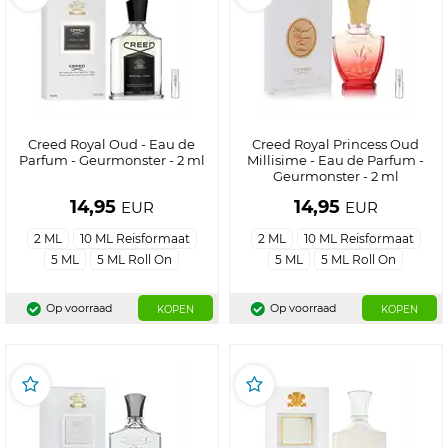
Creed Royal Oud - Eau de
Creed Royal Princess Oud
Parfum - Geurmonster - 2 ml
Millisime - Eau de Parfum -
Geurmonster - 2 ml
14,95
14,95
EUR
EUR
2 ML
10 ML Reisformaat
2 ML
10 ML Reisformaat
5 ML
5 ML Roll On
5 ML
5 ML Roll On
Op voorraad
Op voorraad
KOPEN
KOPEN