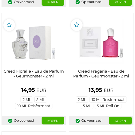
Op voorraad
Op voorraad
KOPEN
KOPEN
Creed Floralie - Eau de Parfum
Creed Fragaria - Eau de
- Geurmonster - 2 ml
Parfum - Geurmonster - 2 ml
14,95
13,95
EUR
EUR
2 ML
5 ML
2 ML
10 ML Reisformaat
10 ML Reisformaat
5 ML
5 ML Roll On
Op voorraad
Op voorraad
KOPEN
KOPEN