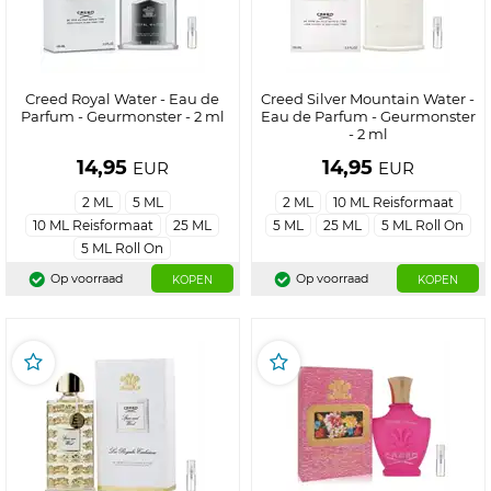
Creed Royal Water - Eau de
Creed Silver Mountain Water -
Parfum - Geurmonster - 2 ml
Eau de Parfum - Geurmonster
- 2 ml
14,95
14,95
EUR
EUR
2 ML
5 ML
2 ML
10 ML Reisformaat
10 ML Reisformaat
25 ML
5 ML
25 ML
5 ML Roll On
5 ML Roll On
Op voorraad
Op voorraad
KOPEN
KOPEN