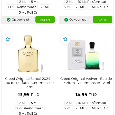
2 ML
5 ML
2 ML
10 ML Reisformaat
10 ML Reisformaat
25 ML
5 ML
25 ML
5 ML Roll On
5 ML Roll On
Op voorraad
Op voorraad
KOPEN
KOPEN
Creed Original Santal 2024 -
Creed Original Vetiver - Eau de
Eau de Parfum - Geurmonster
Parfum - Geurmonster - 2 ml
- 2 ml
13,95
14,95
EUR
EUR
2 ML
5 ML
2 ML
10 ML Reisformaat
10 ML Reisformaat
5 ML
25 ML
5 ML Roll On
5 ML Roll On