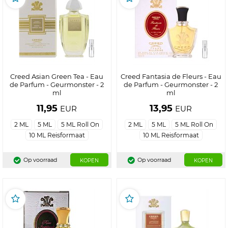
Creed Asian Green Tea - Eau
Creed Fantasia de Fleurs - Eau
de Parfum - Geurmonster - 2
de Parfum - Geurmonster - 2
ml
ml
11,95
13,95
EUR
EUR
2 ML
5 ML
5 ML Roll On
2 ML
5 ML
5 ML Roll On
10 ML Reisformaat
10 ML Reisformaat
Op voorraad
Op voorraad
KOPEN
KOPEN