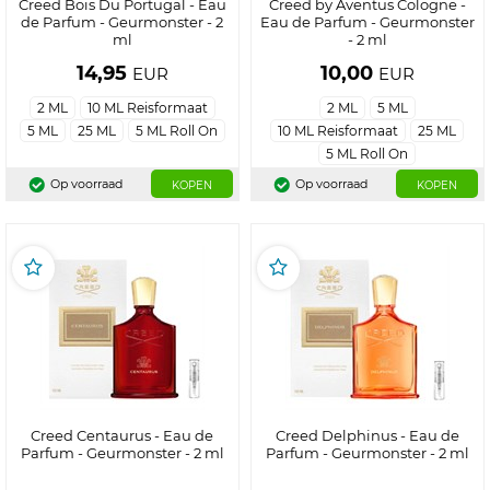
Creed Bois Du Portugal - Eau
Creed by Aventus Cologne -
de Parfum - Geurmonster - 2
Eau de Parfum - Geurmonster
ml
- 2 ml
14,95
10,00
EUR
EUR
2 ML
10 ML Reisformaat
2 ML
5 ML
5 ML
25 ML
5 ML Roll On
10 ML Reisformaat
25 ML
5 ML Roll On
Op voorraad
Op voorraad
KOPEN
KOPEN
Creed Centaurus - Eau de
Creed Delphinus - Eau de
Parfum - Geurmonster - 2 ml
Parfum - Geurmonster - 2 ml