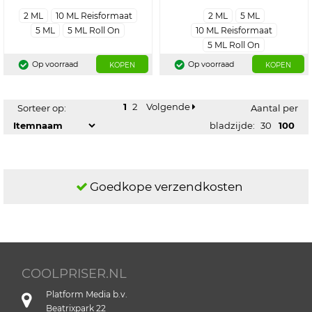
2 ML
10 ML Reisformaat
2 ML
5 ML
5 ML
5 ML Roll On
10 ML Reisformaat
5 ML Roll On
Op voorraad
Op voorraad
KOPEN
KOPEN
1
2
Volgende
Sorteer op:
Aantal per
bladzijde:
30
100
Goedkope verzendkosten
COOLPRISER.NL
Platform Media b.v.
Beatrixpark 22