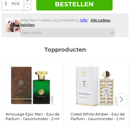
+
BESTELLEN
-
Selecteer 1 cadeau bij je bestelling (
info
)
Alle cadeau
bekijken
Topproducten
Amouage Epic Man - Eau de
Creed White Amber - Eau de
Parfum - Geurmonster - 2 ml
Parfum - Geurmonster - 2 ml