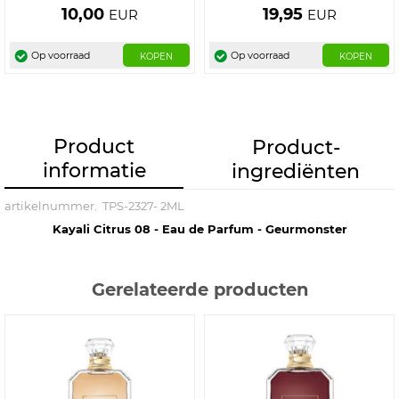
10,00
19,95
EUR
EUR
Op voorraad
Op voorraad
KOPEN
KOPEN
Product
Product­
informatie
ingrediënten
artikelnummer.
TPS-2327- 2ML
Kayali Citrus 08 - Eau de Parfum - Geurmonster
Gerelateerde producten