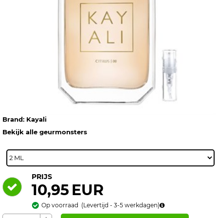
EUR
EUR
EUR
EUR
EUR
Parfum -
Parfum -
Geurmonster
Parfum -
Geurmonster
Geurmonster
- 5 ml
Geurmonster
- 5 ml
- 5 ml
- 25 ml
Op
Op
Op
Op
Op
voorraad
voorraad
voorraad
voorraad
voorraad
Kayali
Bekijk alle geurmonsters
PRIJS
10,95
EUR
Op voorraad
(
Levertijd - 3-5
werkdagen)