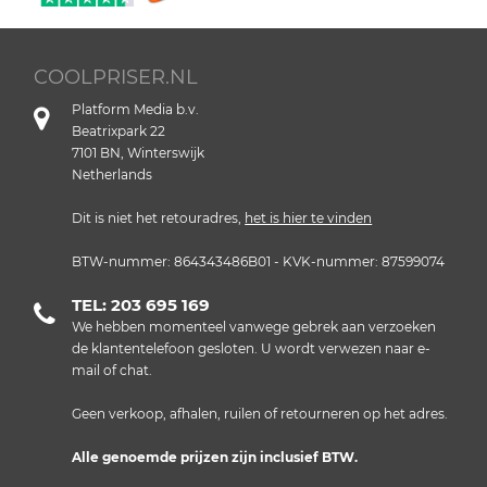
COOLPRISER.NL
Platform Media b.v.
Beatrixpark 22
7101 BN, Winterswijk
Netherlands
Dit is niet het retouradres,
het is hier te vinden
BTW-nummer: 864343486B01 - KVK-nummer: 87599074
TEL: 203 695 169
We hebben momenteel vanwege gebrek aan verzoeken
de klantentelefoon gesloten. U wordt verwezen naar e-
mail of chat.
Geen verkoop, afhalen, ruilen of retourneren op het adres.
Alle genoemde prijzen zijn inclusief BTW.