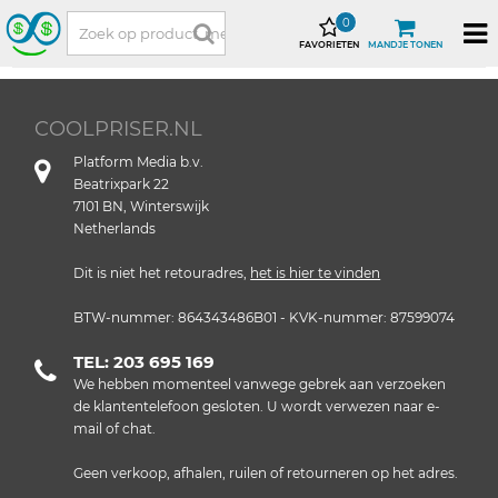
0
FAVORIETEN
MANDJE TONEN
COOLPRISER.NL
Platform Media b.v.
Beatrixpark 22
7101 BN, Winterswijk
Netherlands
Dit is niet het retouradres,
het is hier te vinden
BTW-nummer: 864343486B01 - KVK-nummer: 87599074
TEL: 203 695 169
We hebben momenteel vanwege gebrek aan verzoeken
de klantentelefoon gesloten. U wordt verwezen naar e-
mail of chat.
Geen verkoop, afhalen, ruilen of retourneren op het adres.