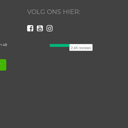
VOLG ONS HIER:
n 48
T