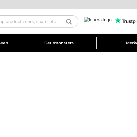
uwen
Geurmonsters
Merk