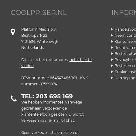
COOLPRISER.NL
INFOR
Platform Media b.v.
Handelsvo
Beatrixpark 22
Neem conta
7101 BN, Winterswijk
Klantenserv
Netherlands
Recht van r
Bestelstatu
Dit is niet het retouradres,
het is hier te
Privacybele
vinden
Bestellen e
Cookie-inst
BTW-nummer: 864343486B01 - KVK-
Herroeping
nummer: 87599074
TEL: 203 695 169
We hebben momenteel vanwege
gebrek aan verzoeken de
klantentelefoon gesloten. U wordt
verwezen naar e-mail of chat.
Geen verkoop, afhalen, ruilen of