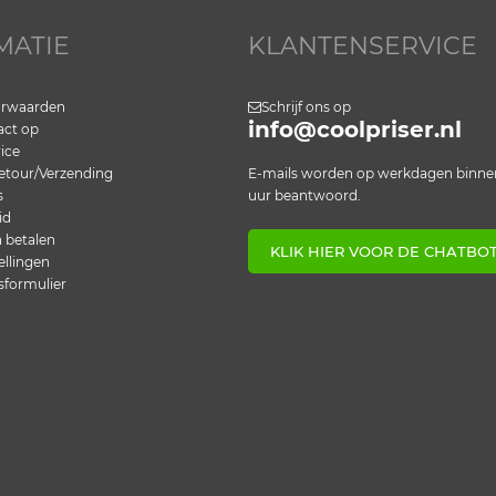
MATIE
KLANTENSERVICE
orwaarden
Schrijf ons op
info@coolpriser.nl
ct op
ice
etour/Verzending
E-mails worden op werkdagen binne
s
uur beantwoord.
id
n betalen
KLIK HIER VOOR DE CHATBO
ellingen
sformulier