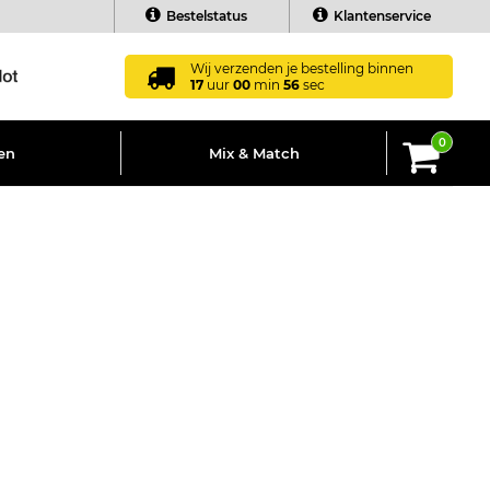
Bestelstatus
Klantenservice
Wij verzenden je bestelling binnen
17
uur
00
min
56
sec
0
en
Mix & Match