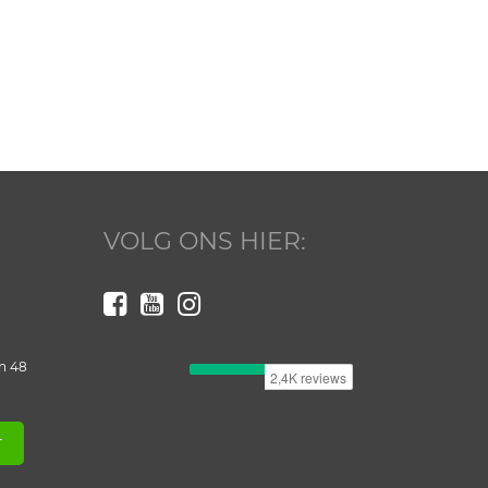
VOLG ONS HIER:
n 48
T