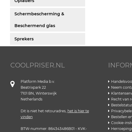
Opladers
Schermbescherming &
Beschermend glas
Sprekers
COOLPRISER.NL
INFOR
Platform Media b.v.
Handelsvo
Beatrixpark 22
Neem conta
7101 BN, Winterswijk
Klantenserv
Netherlands
Recht van r
Bestelstatu
Dit is niet het retouradres,
het is hier te
Privacybele
vinden
Bestellen e
Cookie-inst
BTW-nummer: 864343486B01 - KVK-
Herroeping