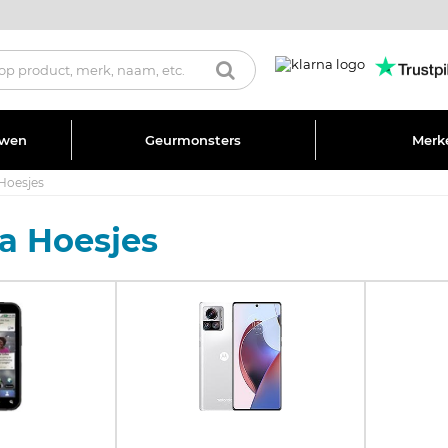
uwen
Geurmonsters
Merk
Hoesjes
a Hoesjes