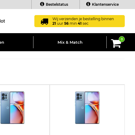
Bestelstatus
Klantenservice
Wij verzenden je bestelling binnen
21
uur
56
min
40
sec
0
en
Mix & Match