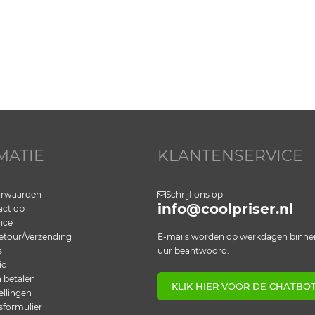
MATIE
KLANTENSERVICE
orwaarden
Schrijf ons op
info@coolpriser.nl
ct op
ice
etour/Verzending
E-mails worden op werkdagen binne
s
uur beantwoord.
id
n betalen
KLIK HIER VOOR DE CHATBO
ellingen
sformulier