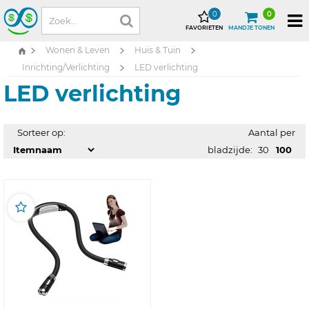
0
0
FAVORIETEN
MANDJE TONEN
Wonen & Leven
Huis & Tuin
Inrichting/Verlichting
LED verlichting
LED verlichting
Sorteer op:
Aantal per
bladzijde:
30
100