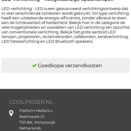
LED-verlichting - LED is een geavanceerd verlichtingsontwerp dat
in veel verschillende contexten wordt gebruikt. Dit type verlichting
heeft een uitstekende energie-efficiëntie, zonder afbreuk te doen
aan de lichtkwaliteit of helderheid. Bekijk hier in de categorie de
vele mogelijkheden en voordelen van LED verlichting ten opzichte
van conventionele verlichting. Bekijk het grote aanbod LED
lampen, projectoren, reclameborden, caféborden, kerstverlichting,
LED fietsverlichting en LED Bluetooth speakers.
Goedkope verzendkosten
COOLPRISER.NL
Platform Media b.v.
Beatrixpark 22
7101 BN, Winterswijk
Netherlands