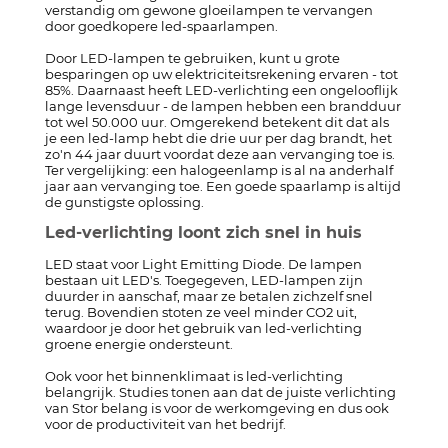
verstandig om gewone gloeilampen te vervangen
door goedkopere led-spaarlampen.
Door LED-lampen te gebruiken, kunt u grote
besparingen op uw elektriciteitsrekening ervaren - tot
85%. Daarnaast heeft LED-verlichting een ongelooflijk
lange levensduur - de lampen hebben een brandduur
tot wel 50.000 uur. Omgerekend betekent dit dat als
je een led-lamp hebt die drie uur per dag brandt, het
zo'n 44 jaar duurt voordat deze aan vervanging toe is.
Ter vergelijking: een halogeenlamp is al na anderhalf
jaar aan vervanging toe. Een goede spaarlamp is altijd
de gunstigste oplossing.
Led-verlichting loont zich snel in huis
LED staat voor Light Emitting Diode. De lampen
bestaan uit LED's. Toegegeven, LED-lampen zijn
duurder in aanschaf, maar ze betalen zichzelf snel
terug. Bovendien stoten ze veel minder CO2 uit,
waardoor je door het gebruik van led-verlichting
groene energie ondersteunt.
Ook voor het binnenklimaat is led-verlichting
belangrijk. Studies tonen aan dat de juiste verlichting
van Stor belang is voor de werkomgeving en dus ook
voor de productiviteit van het bedrijf.