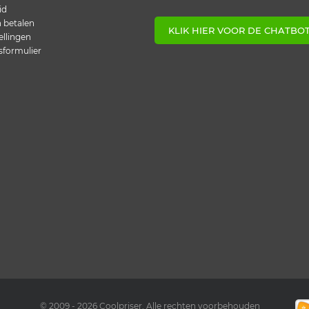
id
n betalen
KLIK HIER VOOR DE CHATBO
ellingen
sformulier
© 2009 -
2026
Coolpriser. Alle rechten voorbehouden