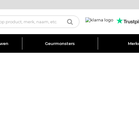
uwen
Geurmonsters
Merk