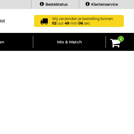
Bestelstatus
Klantenservice
Wij verzenden je bestelling binnen
02
uur
49
min
05
sec
0
en
Mix & Match