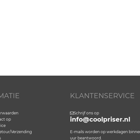
MATIE
KLANTENSERVICE
orwaarden
Schrijf ons op
info@coolpriser.nl
ct op
ice
etour/Verzending
E-mails worden op werkdagen binne
s
uur beantwoord.