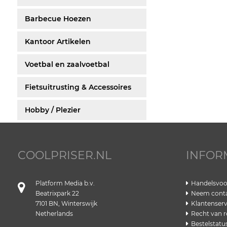
Barbecue Hoezen
Kantoor Artikelen
Voetbal en zaalvoetbal
Fietsuitrusting & Accessoires
Hobby / Plezier
COOLPRISER.NL
INFOR
Platform Media b.v.
Handelsvo
Beatrixpark 22
Neem conta
7101 BN, Winterswijk
Klantenserv
Netherlands
Recht van r
Bestelstatu