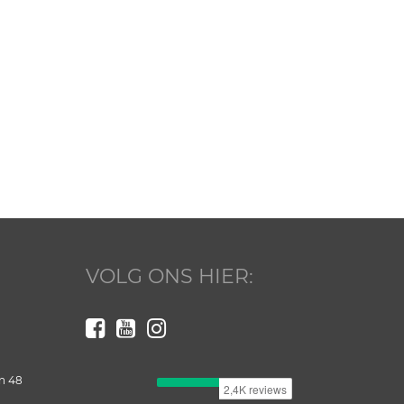
VOLG ONS HIER:
n 48