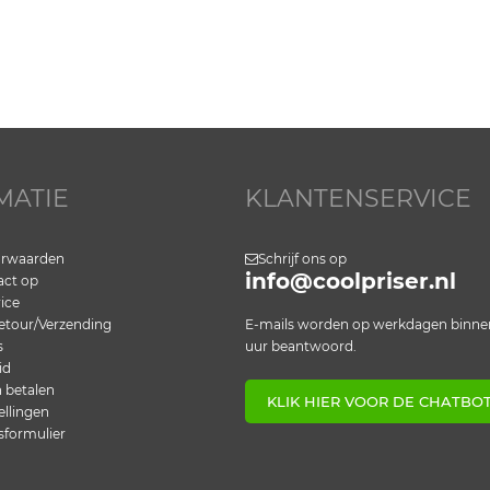
MATIE
KLANTENSERVICE
orwaarden
Schrijf ons op
info@coolpriser.nl
ct op
ice
etour/Verzending
E-mails worden op werkdagen binne
s
uur beantwoord.
id
n betalen
KLIK HIER VOOR DE CHATBO
ellingen
sformulier