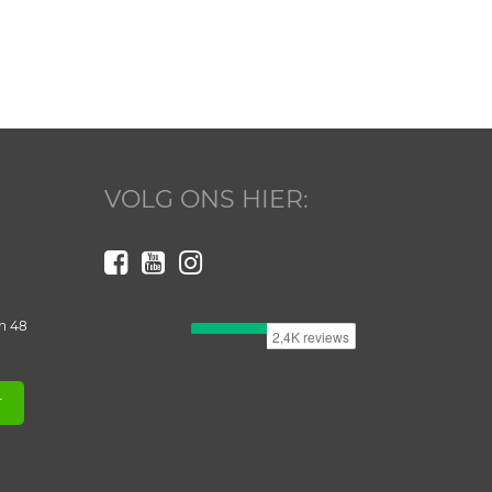
VOLG ONS HIER:
n 48
T