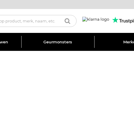
uwen
Geurmonsters
Merk