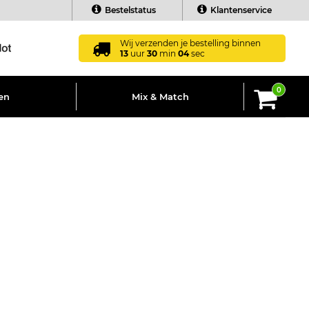
Bestelstatus
Klantenservice
Wij verzenden je bestelling binnen
13
uur
30
min
03
sec
0
en
Mix & Match