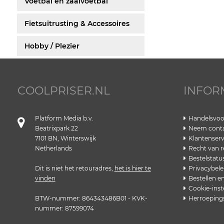
Voetbal en zaalvoetbal
Fietsuitrusting & Accessoires
Hobby / Plezier
COOLPRISER.NL
INFOR
Platform Media b.v.
Handelsvo
Beatrixpark 22
Neem conta
7101 BN, Winterswijk
Klantenserv
Netherlands
Recht van r
Bestelstatu
Dit is niet het retouradres,
het is hier te
Privacybele
vinden
Bestellen e
Cookie-inst
BTW-nummer: 864343486B01 - KVK-
Herroeping
nummer: 87599074