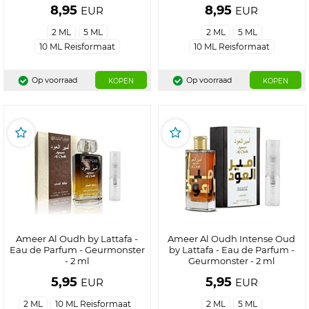
8,95
8,95
EUR
EUR
2 ML
5 ML
2 ML
5 ML
10 ML Reisformaat
10 ML Reisformaat
Op voorraad
Op voorraad
KOPEN
KOPEN
Ameer Al Oudh by Lattafa -
Ameer Al Oudh Intense Oud
Eau de Parfum - Geurmonster
by Lattafa - Eau de Parfum -
- 2 ml
Geurmonster - 2 ml
5,95
5,95
EUR
EUR
2 ML
10 ML Reisformaat
2 ML
5 ML