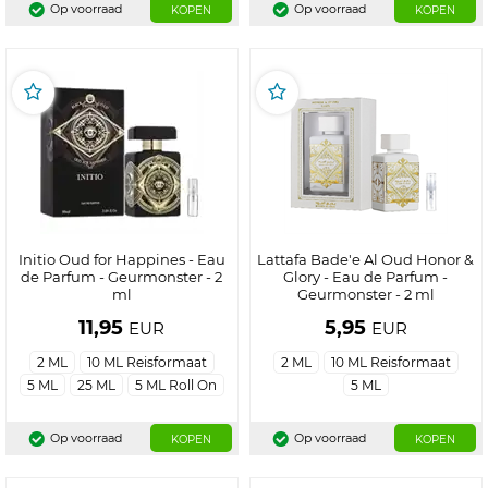
Op voorraad
Op voorraad
KOPEN
KOPEN
Initio Oud for Happines - Eau
Lattafa Bade'e Al Oud Honor &
de Parfum - Geurmonster - 2
Glory - Eau de Parfum -
ml
Geurmonster - 2 ml
11,95
5,95
EUR
EUR
2 ML
10 ML Reisformaat
2 ML
10 ML Reisformaat
5 ML
25 ML
5 ML Roll On
5 ML
Op voorraad
Op voorraad
KOPEN
KOPEN