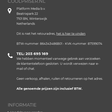
COOLPRISER.NL
Platform Media b.v.
Beatrixpark 22
7101 BN, Winterswijk
Netherlands
Dit is niet het retouradres,
het is hier te vinden
BTW-nummer: 864343486B01 - KVK-nummer: 87599074
TEL: 203 695 169
We hebben momenteel vanwege gebrek aan verzoeken
de klantentelefoon gesloten. U wordt verwezen naar e-
mail of chat.
Geen verkoop, afhalen, ruilen of retourneren op het adres.
Alle genoemde prijzen zijn inclusief BTW.
INFORMATIE