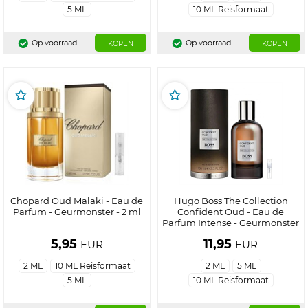
5 ML
10 ML Reisformaat
Op voorraad
Op voorraad
KOPEN
KOPEN
Chopard Oud Malaki - Eau de
Hugo Boss The Collection
Parfum - Geurmonster - 2 ml
Confident Oud - Eau de
Parfum Intense - Geurmonster
- 2 ml
5,95
11,95
EUR
EUR
2 ML
10 ML Reisformaat
2 ML
5 ML
5 ML
10 ML Reisformaat