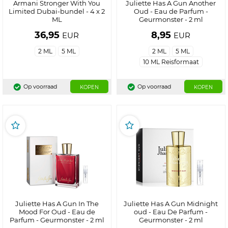
Armani Stronger With You
Juliette Has A Gun Another
Limited Dubai-bundel - 4 x 2
Oud - Eau de Parfum -
ML
Geurmonster - 2 ml
36,95
8,95
EUR
EUR
2 ML
5 ML
2 ML
5 ML
10 ML Reisformaat
Op voorraad
Op voorraad
KOPEN
KOPEN
Juliette Has A Gun In The
Juliette Has A Gun Midnight
Mood For Oud - Eau de
oud - Eau De Parfum -
Parfum - Geurmonster - 2 ml
Geurmonster - 2 ml