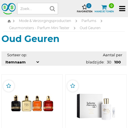
0
0
FAVORIETEN
MANDJE TONEN
Mode & Verzorgingsproducten
Parfums
Geurmonsters - Parfum Mini Tester
Oud Geuren
Oud Geuren
Sorteer op:
Aantal per
bladzijde:
30
100