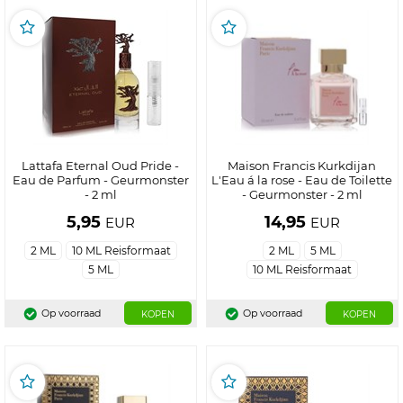
Lattafa Eternal Oud Pride -
Maison Francis Kurkdijan
Eau de Parfum - Geurmonster
L'Eau á la rose - Eau de Toilette
- 2 ml
- Geurmonster - 2 ml
5,95
14,95
EUR
EUR
2 ML
10 ML Reisformaat
2 ML
5 ML
5 ML
10 ML Reisformaat
Op voorraad
Op voorraad
KOPEN
KOPEN