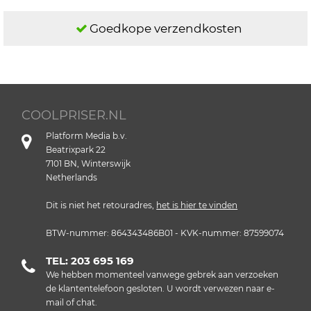
Goedkope verzendkosten
COOLPRISER.NL
Platform Media b.v.
Beatrixpark 22
7101 BN, Winterswijk
Netherlands
Dit is niet het retouradres,
het is hier te vinden
BTW-nummer: 864343486B01 - KVK-nummer: 87599074
TEL: 203 695 169
We hebben momenteel vanwege gebrek aan verzoeken
de klantentelefoon gesloten. U wordt verwezen naar e-
mail of chat.