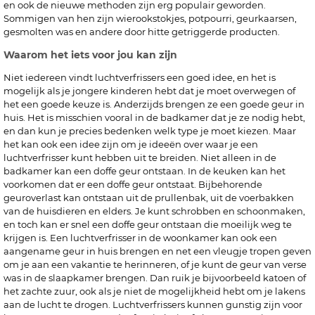
en ook de nieuwe methoden zijn erg populair geworden.
Sommigen van hen zijn wierookstokjes, potpourri, geurkaarsen,
gesmolten was en andere door hitte getriggerde producten.
Waarom het iets voor jou kan zijn
Niet iedereen vindt luchtverfrissers een goed idee, en het is
mogelijk als je jongere kinderen hebt dat je moet overwegen of
het een goede keuze is. Anderzijds brengen ze een goede geur in
huis. Het is misschien vooral in de badkamer dat je ze nodig hebt,
en dan kun je precies bedenken welk type je moet kiezen. Maar
het kan ook een idee zijn om je ideeën over waar je een
luchtverfrisser kunt hebben uit te breiden. Niet alleen in de
badkamer kan een doffe geur ontstaan. In de keuken kan het
voorkomen dat er een doffe geur ontstaat. Bijbehorende
geuroverlast kan ontstaan uit de prullenbak, uit de voerbakken
van de huisdieren en elders. Je kunt schrobben en schoonmaken,
en toch kan er snel een doffe geur ontstaan die moeilijk weg te
krijgen is. Een luchtverfrisser in de woonkamer kan ook een
aangename geur in huis brengen en net een vleugje tropen geven
om je aan een vakantie te herinneren, of je kunt de geur van verse
was in de slaapkamer brengen. Dan ruik je bijvoorbeeld katoen of
het zachte zuur, ook als je niet de mogelijkheid hebt om je lakens
aan de lucht te drogen. Luchtverfrissers kunnen gunstig zijn voor