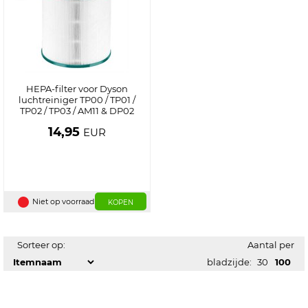
HEPA-filter voor Dyson
luchtreiniger TP00 / TP01 /
TP02 / TP03 / AM11 & DP02
14,95
EUR
Niet op voorraad
KOPEN
Sorteer op:
Aantal per
bladzijde:
30
100