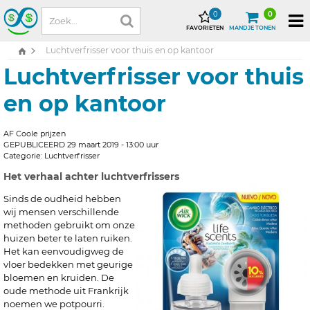
0
0
FAVORIETEN
MANDJE TONEN
Luchtverfrisser voor thuis en op kantoor
Luchtverfrisser voor thuis
en op kantoor
AF Coole prijzen
GEPUBLICEERD 29 maart 2019 - 13:00 uur
Categorie: Luchtverfrisser
Het verhaal achter luchtverfrissers
Sinds de oudheid hebben
wij mensen verschillende
methoden gebruikt om onze
huizen beter te laten ruiken.
Het kan eenvoudigweg de
vloer bedekken met geurige
bloemen en kruiden. De
oude methode uit Frankrijk
noemen we potpourri.