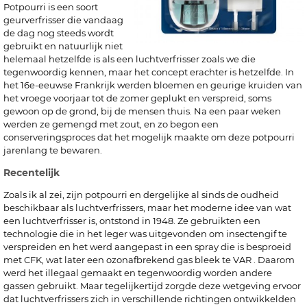
Potpourri is een soort
geurverfrisser die vandaag
de dag nog steeds wordt
gebruikt en natuurlijk niet
helemaal hetzelfde is als een luchtverfrisser zoals we die
tegenwoordig kennen, maar het concept erachter is hetzelfde. In
het 16e-eeuwse Frankrijk werden bloemen en geurige kruiden van
het vroege voorjaar tot de zomer geplukt en verspreid, soms
gewoon op de grond, bij de mensen thuis. Na een paar weken
werden ze gemengd met zout, en zo begon een
conserveringsproces dat het mogelijk maakte om deze potpourri
jarenlang te bewaren.
Recentelijk
Zoals ik al zei, zijn potpourri en dergelijke al sinds de oudheid
beschikbaar als luchtverfrissers, maar het moderne idee van wat
een luchtverfrisser is, ontstond in 1948. Ze gebruikten een
technologie die in het leger was uitgevonden om insectengif te
verspreiden en het werd aangepast in een spray die is besproeid
met CFK, wat later een ozonafbrekend gas bleek te VAR . Daarom
werd het illegaal gemaakt en tegenwoordig worden andere
gassen gebruikt. Maar tegelijkertijd zorgde deze wetgeving ervoor
dat luchtverfrissers zich in verschillende richtingen ontwikkelden