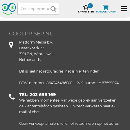
0
FAVORIETEN
MANDJE TONEN
COOLPRISER.NL
Platform Media b.v.
Beatrixpark 22
7101 BN, Winterswijk
Netherlands
Dit is niet het retouradres,
het is hier te vinden
BTW-nummer: 864343486B01 - KVK-nummer: 87599074
TEL: 203 695 169
We hebben momenteel vanwege gebrek aan verzoeken
de klantentelefoon gesloten. U wordt verwezen naar e-
mail of chat.
Geen verkoop, afhalen, ruilen of retourneren op het adres.