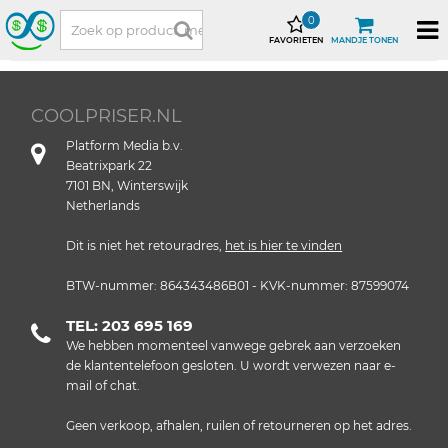
0
FAVORIETEN
MANDJE TONEN
COOLPRISER.NL
Platform Media b.v.
Beatrixpark 22
7101 BN, Winterswijk
Netherlands
Dit is niet het retouradres,
het is hier te vinden
BTW-nummer: 864343486B01 - KVK-nummer: 87599074
TEL: 203 695 169
We hebben momenteel vanwege gebrek aan verzoeken
de klantentelefoon gesloten. U wordt verwezen naar e-
mail of chat.
Geen verkoop, afhalen, ruilen of retourneren op het adres.