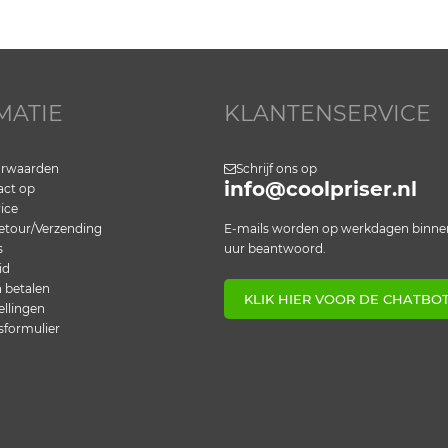
MATIE
KLANTENSERVICE
orwaarden
Schrijf ons op
info@coolpriser.nl
ct op
ice
etour/Verzending
E-mails worden op werkdagen binne
s
uur beantwoord.
id
n betalen
KLIK HIER VOOR DE CHATBO
ellingen
sformulier