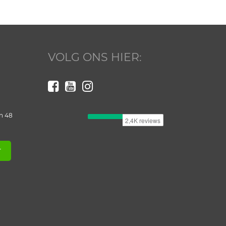
VOLG ONS HIER:
n 48
T