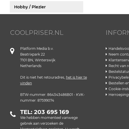
Hobby / Plezier
COOLPRISER.NL
INFOR
Platform Media b.v.
Handelsvo
Beatrixpark 22
Neem conta
7101 BN, Winterswijk
Klantenserv
Netherlands
Recht van r
Bestelstatu
Dit is niet het retouradres,
het is hier te
Privacybele
vinden
Bestellen e
Cookie-inst
BTW-nummer: 864343486B01 - KVK-
Herroeping
nummer: 87599074
TEL: 203 695 169
We hebben momenteel vanwege
gebrek aan verzoeken de