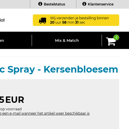
Bestelstatus
Klantenservice
Wij verzenden je bestelling binnen
20
uur
58
min
31
sec
0
en
Mix & Match
ic Spray - Kersenbloesem
5
EUR
 op voorraad
 een e-mail wanneer het artikel weer beschikbaar is