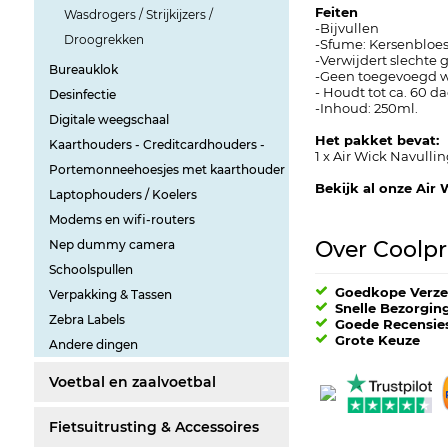
Feiten
Wasdrogers / Strijkijzers /
-Bijvullen
Droogrekken
-Sfume: Kersenblo
-Verwijdert slechte 
Bureauklok
-Geen toegevoegd w
- Houdt tot ca. 60 d
Desinfectie
-Inhoud: 250ml.
Digitale weegschaal
Het pakket bevat:
Kaarthouders - Creditcardhouders -
1 x Air Wick Navull
Portemonneehoesjes met kaarthouder
Bekijk al onze Air
Laptophouders / Koelers
Modems en wifi-routers
Over Coolpri
Nep dummy camera
Schoolspullen
Goedkope Verz
Verpakking & Tassen
Snelle Bezorgin
Zebra Labels
Goede Recensie
Grote Keuze
Andere dingen
Voetbal en zaalvoetbal
Fietsuitrusting & Accessoires