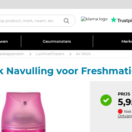
uwen
Geurmonsters
Merk
akapparaten
Luchtverfrissers
Air Wick
k Navulling voor Freshmat
PRIJS
5,9
Niet
Ontvang