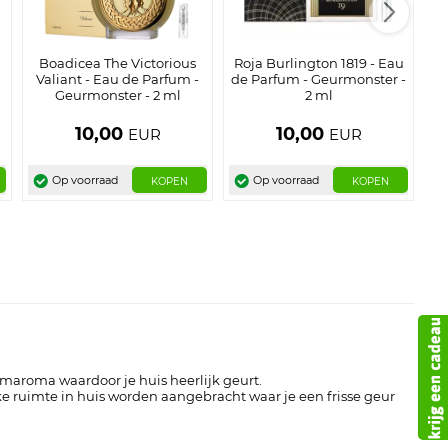
Boadicea The Victorious
Roja Burlington 1819 - Eau
Valiant - Eau de Parfum -
de Parfum - Geurmonster -
P
Geurmonster - 2 ml
2 ml
10,00
10,00
EUR
EUR
Op voorraad
Op voorraad
KOPEN
KOPEN
aroma waardoor je huis heerlijk geurt.
ke ruimte in huis worden aangebracht waar je een frisse geur