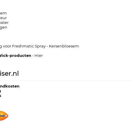
esem
geur
ater
agen
ing voor Freshmatic Spray - Kersenbloesem
 Wick-producten
-
Hier
ser.nl
endkosten
g
s