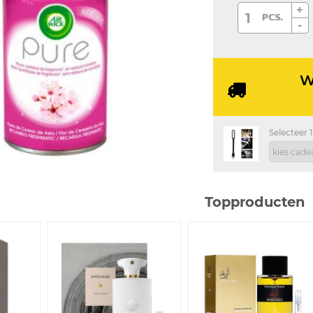
+
-
W
Selecteer 1
Topproducten