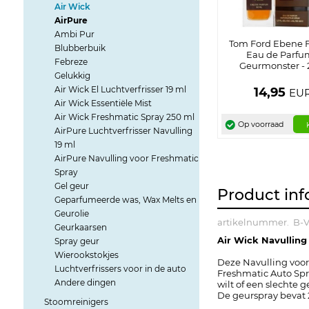
Air Wick
AirPure
Ambi Pur
Tom Ford Ebene 
Blubberbuik
Eau de Parfu
Febreze
Geurmonster - 
Gelukkig
Air Wick El Luchtverfrisser 19 ml
14,95
EU
Air Wick Essentiële Mist
Air Wick Freshmatic Spray 250 ml
Op voorraad
AirPure Luchtverfrisser Navulling
19 ml
AirPure Navulling voor Freshmatic
Spray
Gel geur
Product inf
Geparfumeerde was, Wax Melts en
Geurolie
artikelnummer.
B-V
Geurkaarsen
Air Wick Navulling
Spray geur
Wierookstokjes
Deze Navulling voor
Luchtverfrissers voor in de auto
Freshmatic Auto Spr
Andere dingen
wilt of een slechte g
De geurspray bevat 
Stoomreinigers