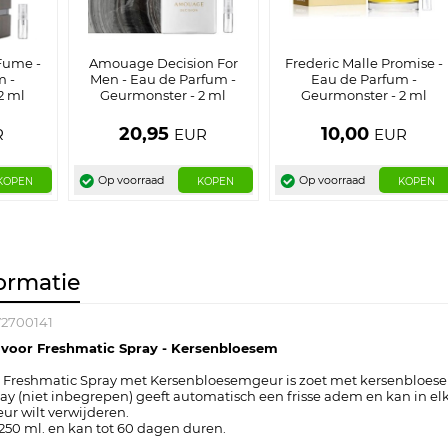
Fume -
Amouage Decision For
Frederic Malle Promise -
m -
Men - Eau de Parfum -
Eau de Parfum -
2 ml
Geurmonster - 2 ml
Geurmonster - 2 ml
20,95
10,00
R
EUR
EUR
Op voorraad
Op voorraad
KOPEN
KOPEN
KOPEN
ormatie
2700141
 voor Freshmatic Spray - Kersenbloesem
 Freshmatic Spray met Kersenbloesemgeur is zoet met kersenbloesem
ay (niet inbegrepen) geeft automatisch een frisse adem en kan in el
eur wilt verwijderen.
250 ml. en kan tot 60 dagen duren.