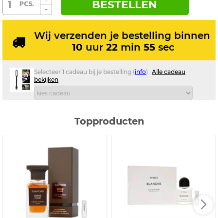
BESTELLEN
-
Wij verzenden je bestelling binnen
10
uur
22
min
55
sec
Selecteer 1 cadeau bij je bestelling (
info
)
Alle cadeau
bekijken
Topproducten