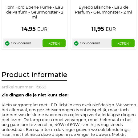
Tom Ford Ebene Fume - Eau
Byredo Blanche - Eau de
de Parfum - Geurmonster - 2
Parfum - Geurmonster - 2 ml
ml
14,95
11,95
EUR
EUR
Op voorraad
Op voorraad
KOPEN
KOPEN
Product informatie
artikelnummer.
15636
Zie dingen die je niet kunt zien!
Klein vergrootglas met LED-licht in een exclusief design. We weten
het allemaal, ons gezichtsvermogen is onberispelijk, maar toch
kunnen we de kleine woorden en cijfers op veel alledaagse dingen
niet lezen. De lamp die u moet vervangen, moet helemaal in het
oog gaan om te zien of hij 40W of 60W is en hij is nog steeds
onleesbaar. Een splinter in de vinger graven we ook blindelings
naar, met het risico deze dieper in de vinger te duwen. Met dit