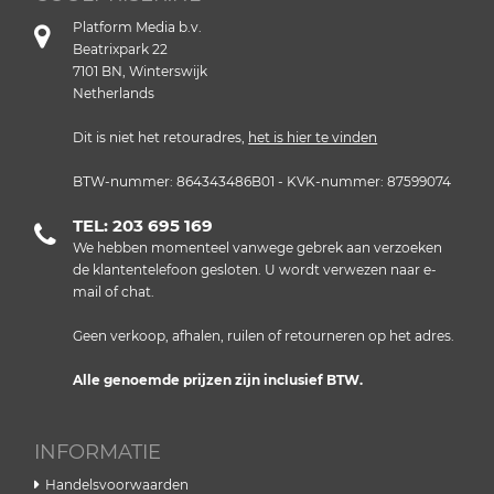
Platform Media b.v.
Beatrixpark 22
7101 BN, Winterswijk
Netherlands
Dit is niet het retouradres,
het is hier te vinden
BTW-nummer: 864343486B01 - KVK-nummer: 87599074
TEL: 203 695 169
We hebben momenteel vanwege gebrek aan verzoeken
de klantentelefoon gesloten. U wordt verwezen naar e-
mail of chat.
Geen verkoop, afhalen, ruilen of retourneren op het adres.
Alle genoemde prijzen zijn inclusief BTW.
INFORMATIE
Handelsvoorwaarden