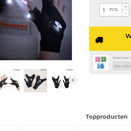
+
-
W
Selecteer 1
Topproducten