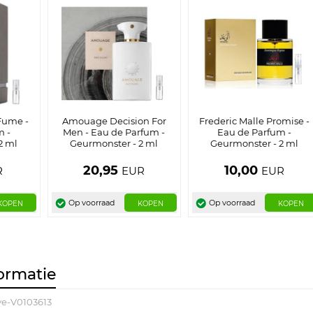
Fume -
Amouage Decision For
Frederic Malle Promise -
m -
Men - Eau de Parfum -
Eau de Parfum -
2 ml
Geurmonster - 2 ml
Geurmonster - 2 ml
20,95
10,00
R
EUR
EUR
Op voorraad
Op voorraad
KOPEN
KOPEN
KOPEN
ormatie
e-V0103613