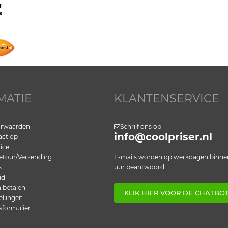
g
s
MATIE
KLANTENSERVICE
orwaarden
Schrijf ons op
info@coolpriser.nl
ct op
ice
etour/Verzending
E-mails worden op werkdagen binne
s
uur beantwoord.
id
n betalen
KLIK HIER VOOR DE CHATBO
ellingen
sformulier