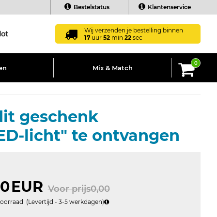
Bestelstatus
Klantenservice
Wij verzenden je bestelling binnen
17
uur
52
min
21
sec
0
en
Mix & Match
it geschenk
-licht" te ontvangen
00
EUR
Voor prijs0,00
voorraad
(
Levertijd - 3-5
werkdagen)