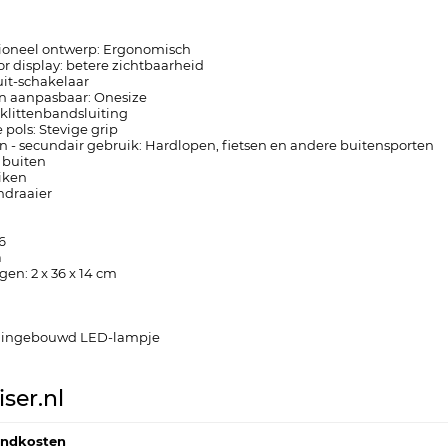
ctioneel ontwerp: Ergonomisch
or display: betere zichtbaarheid
uit-schakelaar
l en aanpasbaar: Onesize
 klittenbandsluiting
 pols: Stevige grip
- secundair gebruik: Hardlopen, fietsen en andere buitensporten
 buiten
iken
endraaier
6
a
en: 2 x 36 x 14 cm
 ingebouwd LED-lampje
ser.nl
endkosten