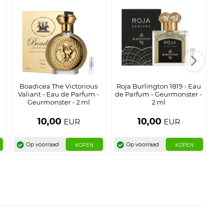
Boadicea The Victorious
Roja Burlington 1819 - Eau
Valiant - Eau de Parfum -
de Parfum - Geurmonster -
P
Geurmonster - 2 ml
2 ml
10,00
10,00
EUR
EUR
Op voorraad
Op voorraad
KOPEN
KOPEN