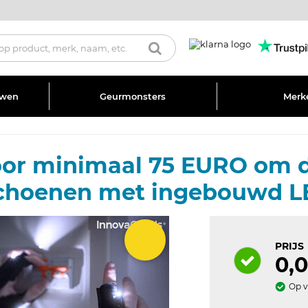
uwen
Geurmonsters
Merk
or minimaal 75 EURO om d
hoenen met ingebouwd LED
PRIJS
0,
Op 