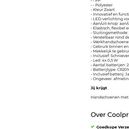
- - PP
- - Polyester
- Kleur Zwart
- Innovatief en fun
- LED-verlichting vo
- Aan/uit-knop: aan/
- Elastisch, flexibe
- Sluitingsmethode:
- Verstelbaar rond de
- Werkhandschoenen 
- Gebruik binnen en
- Makkelijk te gebru
- Inclusief: Schroev
- Led: 4x 0,5 W
- Aantal batterijen: 2
- Batterijtype: CR201
- Inclusief batterij: J
- Ongeveer. afmeting
Jij krijgt
Handschoenen met
Over Coolpri
Goedkope Verz