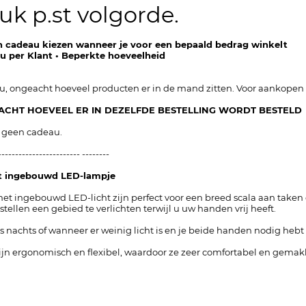
uk p.st volgorde.
en cadeau kiezen wanneer je voor een bepaald bedrag winkelt
au per Klant • Beperkte hoeveelheid
eau, ongeacht hoeveel producten er in de mand zitten. Voor aankopen
EACHT HOEVEEL ER IN DEZELFDE BESTELLING WORDT BESTELD
e geen cadeau.
------------------------ --------
 ingebouwd LED-lampje
 ingebouwd LED-licht zijn perfect voor een breed scala aan taken e
stellen een gebied te verlichten terwijl u uw handen vrij heeft.
's nachts of wanneer er weinig licht is en je beide handen nodig he
n ergonomisch en flexibel, waardoor ze zeer comfortabel en gemakkeli