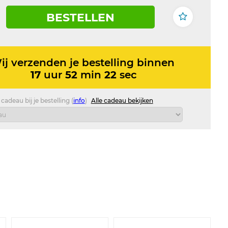
BESTELLEN
ij verzenden je bestelling binnen
17
uur
52
min
21
sec
 cadeau bij je bestelling (
info
)
Alle cadeau bekijken