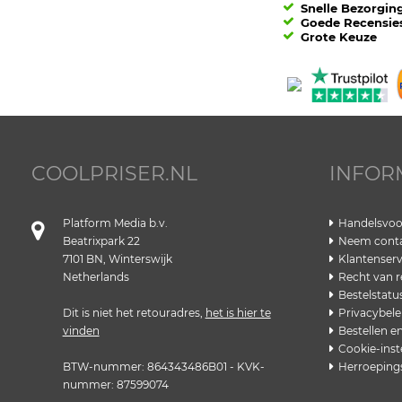
Snelle Bezorgin
Goede Recensie
Grote Keuze
COOLPRISER.NL
INFOR
Platform Media b.v.
Handelsvo
Beatrixpark 22
Neem conta
7101 BN, Winterswijk
Klantenserv
Netherlands
Recht van r
Bestelstatu
Dit is niet het retouradres,
het is hier te
Privacybele
vinden
Bestellen e
Cookie-inst
BTW-nummer: 864343486B01 - KVK-
Herroeping
nummer: 87599074