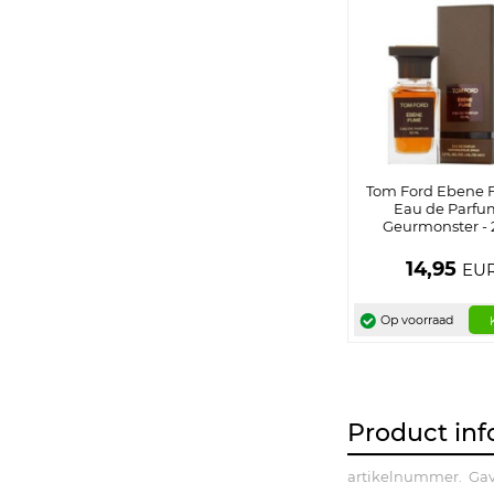
Tom Ford Ebene 
Eau de Parfu
Geurmonster - 
14,95
EU
Op voorraad
Product inf
artikelnummer.
Gav