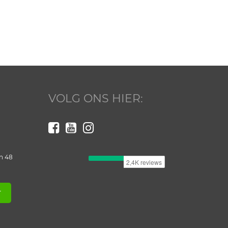
VOLG ONS HIER:
n 48
T